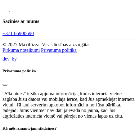
Sazinies ar mums
+371 66900690
© 2025 MaxiPizza. Visas tiesības aizsargātas.
Pirkuma noteikumi
Privātuma politika
dev. by
Privātuma politika
“Sīkdatnes” ir sīka apjoma informācija, kuras interneta vietne
saglabā Jūsu datorā vai mobilajā ierīcē, kad Jūs apmeklējat interneta
vietni. Tā ļauj serverim apkopot informāciju no Jūsu pārlūka,
tādējādi Jums vienmēr nav dati jāievada no jauna, kad Jūs
atgriežaties interneta vietnē vai pārejat no vienas lapas uz citu.
Kā mēs izmantojam sīkdatnes?