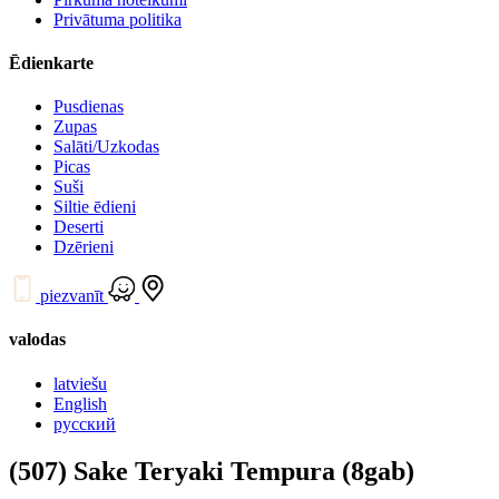
Privātuma politika
Ēdienkarte
Pusdienas
Zupas
Salāti/Uzkodas
Picas
Suši
Siltie ēdieni
Deserti
Dzērieni
piezvanīt
valodas
latviešu
English
русский
(507) Sake Teryaki Tempura (8gab)