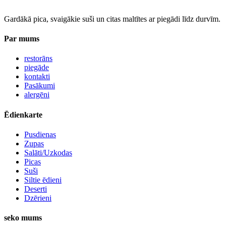
Gardākā pica, svaigākie suši un citas maltītes ar piegādi līdz durvīm.
Par mums
restorāns
piegāde
kontakti
Pasākumi
alergēni
Ēdienkarte
Pusdienas
Zupas
Salāti/Uzkodas
Picas
Suši
Siltie ēdieni
Deserti
Dzērieni
seko mums