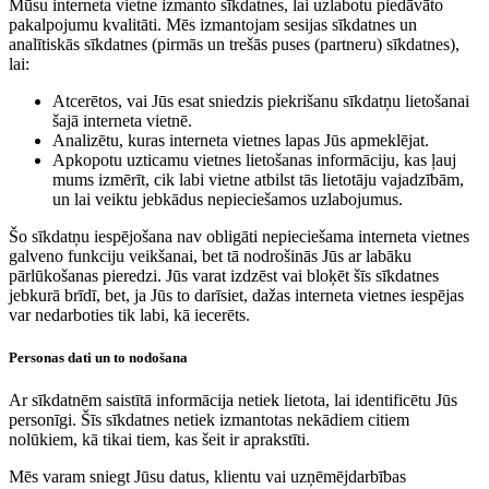
Mūsu interneta vietne izmanto sīkdatnes, lai uzlabotu piedāvāto
pakalpojumu kvalitāti. Mēs izmantojam sesijas sīkdatnes un
analītiskās sīkdatnes (pirmās un trešās puses (partneru) sīkdatnes),
lai:
Atcerētos, vai Jūs esat sniedzis piekrišanu sīkdatņu lietošanai
šajā interneta vietnē.
Analizētu, kuras interneta vietnes lapas Jūs apmeklējat.
Apkopotu uzticamu vietnes lietošanas informāciju, kas ļauj
mums izmērīt, cik labi vietne atbilst tās lietotāju vajadzībām,
un lai veiktu jebkādus nepieciešamos uzlabojumus.
Šo sīkdatņu iespējošana nav obligāti nepieciešama interneta vietnes
galveno funkciju veikšanai, bet tā nodrošinās Jūs ar labāku
pārlūkošanas pieredzi. Jūs varat izdzēst vai bloķēt šīs sīkdatnes
jebkurā brīdī, bet, ja Jūs to darīsiet, dažas interneta vietnes iespējas
var nedarboties tik labi, kā iecerēts.
Personas dati un to nodošana
Ar sīkdatnēm saistītā informācija netiek lietota, lai identificētu Jūs
personīgi. Šīs sīkdatnes netiek izmantotas nekādiem citiem
nolūkiem, kā tikai tiem, kas šeit ir aprakstīti.
Mēs varam sniegt Jūsu datus, klientu vai uzņēmējdarbības