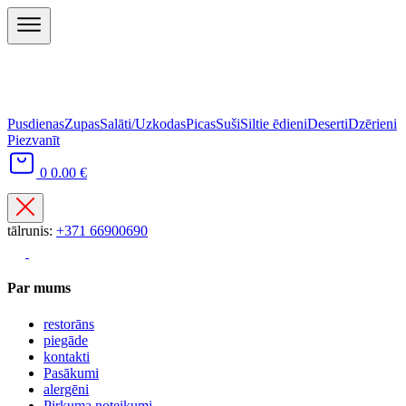
Pusdienas
Zupas
Salāti/Uzkodas
Picas
Suši
Siltie ēdieni
Deserti
Dzērieni
Piezvanīt
0
0.00 €
tālrunis:
+371 66900690
Par mums
restorāns
piegāde
kontakti
Pasākumi
alergēni
Pirkuma noteikumi