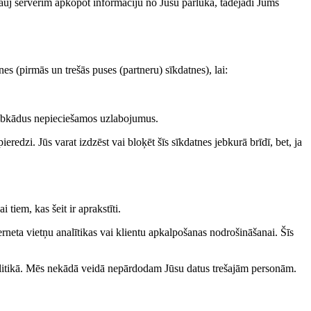
 ļauj serverim apkopot informāciju no Jūsu pārlūka, tādējādi Jums
s (pirmās un trešās puses (partneru) sīkdatnes), lai:
u jebkādus nepieciešamos uzlabojumus.
redzi. Jūs varat izdzēst vai bloķēt šīs sīkdatnes jebkurā brīdī, bet, ja
 tiem, kas šeit ir aprakstīti.
eta vietņu analītikas vai klientu apkalpošanas nodrošināšanai. Šīs
politikā. Mēs nekādā veidā nepārdodam Jūsu datus trešajām personām.