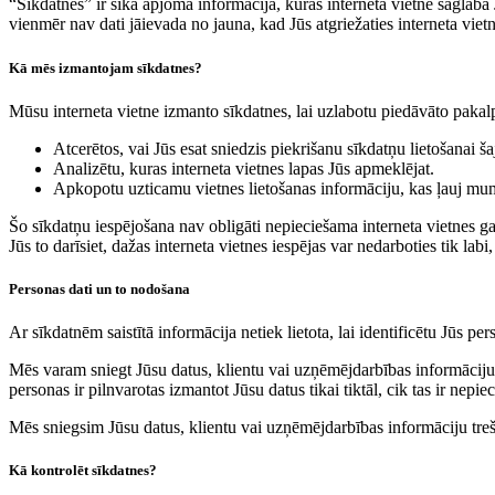
“Sīkdatnes” ir sīka apjoma informācija, kuras interneta vietne saglabā
vienmēr nav dati jāievada no jauna, kad Jūs atgriežaties interneta vietn
Kā mēs izmantojam sīkdatnes?
Mūsu interneta vietne izmanto sīkdatnes, lai uzlabotu piedāvāto pakalp
Atcerētos, vai Jūs esat sniedzis piekrišanu sīkdatņu lietošanai ša
Analizētu, kuras interneta vietnes lapas Jūs apmeklējat.
Apkopotu uzticamu vietnes lietošanas informāciju, kas ļauj mums
Šo sīkdatņu iespējošana nav obligāti nepieciešama interneta vietnes gal
Jūs to darīsiet, dažas interneta vietnes iespējas var nedarboties tik labi,
Personas dati un to nodošana
Ar sīkdatnēm saistītā informācija netiek lietota, lai identificētu Jūs pe
Mēs varam sniegt Jūsu datus, klientu vai uzņēmējdarbības informāciju
personas ir pilnvarotas izmantot Jūsu datus tikai tiktāl, cik tas ir ne
Mēs sniegsim Jūsu datus, klientu vai uzņēmējdarbības informāciju tre
Kā kontrolēt sīkdatnes?