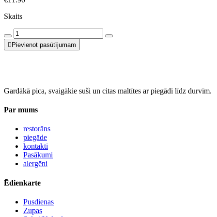
Skaits
Pievienot pasūtījumam
Gardākā pica, svaigākie suši un citas maltītes ar piegādi līdz durvīm.
Par mums
restorāns
piegāde
kontakti
Pasākumi
alergēni
Ēdienkarte
Pusdienas
Zupas