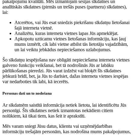
pakalpojumu kvalitāti. Mēs izmantojam sesijas sīkdatnes un
analītiskās sīkdatnes (pirmās un trešās puses (partneru) sīkdatnes),
lai:
Atcerētos, vai Jūs esat sniedzis piekrišanu sīkdatņu lietošanai
šajā interneta vietnē.
Analizētu, kuras interneta vietnes lapas Jūs apmeklējat.
Apkopotu uzticamu vietnes lietošanas informāciju, kas ļauj
mums izmērīt, cik labi vietne atbilst tās lietotāju vajadzībām,
un lai veiktu jebkādus nepieciešamos uzlabojumus.
Šo sīkdatņu iespējošana nav obligāti nepieciešama interneta vietnes
galveno funkciju veikšanai, bet tā nodrošinās Jūs ar labāku
pārlūkošanas pieredzi. Jūs varat izdzēst vai bloķēt šīs sīkdatnes
jebkurā brīdī, bet, ja Jūs to darīsiet, dažas interneta vietnes iespējas
var nedarboties tik labi, kā iecerēts.
Personas dati un to nodošana
Ar sīkdatnēm saistītā informācija netiek lietota, lai identificētu Jūs
personīgi. Šīs sīkdatnes netiek izmantotas nekādiem citiem
nolūkiem, kā tikai tiem, kas šeit ir aprakstīti.
Mēs varam sniegt Jūsu datus, klientu vai uzņēmējdarbības
informāciju trešajām personām, kas nodrošina mums pakalpojumus,