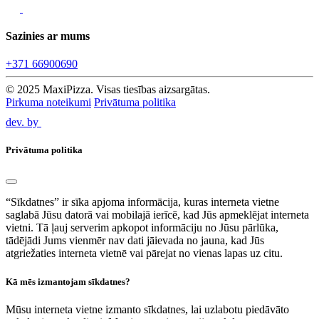
Sazinies ar mums
+371 66900690
© 2025 MaxiPizza. Visas tiesības aizsargātas.
Pirkuma noteikumi
Privātuma politika
dev. by
Privātuma politika
“Sīkdatnes” ir sīka apjoma informācija, kuras interneta vietne
saglabā Jūsu datorā vai mobilajā ierīcē, kad Jūs apmeklējat interneta
vietni. Tā ļauj serverim apkopot informāciju no Jūsu pārlūka,
tādējādi Jums vienmēr nav dati jāievada no jauna, kad Jūs
atgriežaties interneta vietnē vai pārejat no vienas lapas uz citu.
Kā mēs izmantojam sīkdatnes?
Mūsu interneta vietne izmanto sīkdatnes, lai uzlabotu piedāvāto