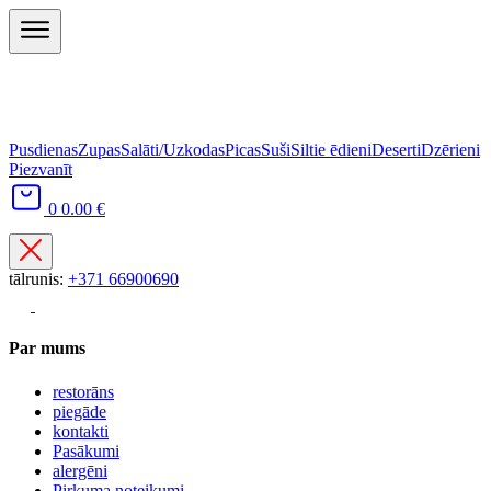
Pusdienas
Zupas
Salāti/Uzkodas
Picas
Suši
Siltie ēdieni
Deserti
Dzērieni
Piezvanīt
0
0.00 €
tālrunis:
+371 66900690
Par mums
restorāns
piegāde
kontakti
Pasākumi
alergēni
Pirkuma noteikumi