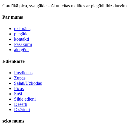
Gardākā pica, svaigākie suši un citas maltītes ar piegādi līdz durvīm.
Par mums
restorāns
piegāde
kontakti
Pasākumi
alergēni
Ēdienkarte
Pusdienas
Zupas
Salāti/Uzkodas
Picas
Suši
Siltie ēdieni
Deserti
Dzērieni
seko mums