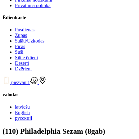
Privātuma politika
Ēdienkarte
Pusdienas
Zupas
Salāti/Uzkodas
Picas
Suši
Siltie ēdieni
Deserti
Dzērieni
piezvanīt
valodas
latviešu
English
русский
(110) Philadelphia Sezam (8gab)