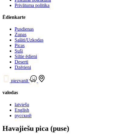
Privātuma politika
Ēdienkarte
Pusdienas
Zupas
Salāti/Uzkodas
Picas
Suši
Siltie ēdieni
Deserti
Dzērieni
piezvanīt
valodas
latviešu
English
русский
Havajiešu pica (puse)