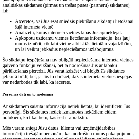
analītiskās sīkdatnes (pirmās un trešās puses (partneru) sīkdatnes),
lai:
Atcerētos, vai Jūs esat sniedzis piekrišanu sīkdatņu lietošanai
šajā interneta vietnē.
Analizētu, kuras interneta vietnes lapas Jūs apmeklējat.
Apkopotu uzticamu vietnes lietošanas informāciju, kas ļauj
mums izmērīt, cik labi vietne atbilst tās lietotāju vajadzībām,
un lai veiktu jebkādus nepieciešamos uzlabojumus.
Šo sīkdatņu iespējošana nav obligāti nepieciešama interneta vietnes
galveno funkciju veikšanai, bet tā nodrošinās Jūs ar labāku
pārlūkošanas pieredzi. Jūs varat izdzēst vai bloķēt šīs sīkdatnes
jebkurā brīdī, bet, ja Jūs to darīsiet, dažas interneta vietnes iespējas
var nedarboties tik labi, kā iecerēts.
Personas dati un to nodošana
Ar sīkdatnēm saistītā informācija netiek lietota, lai identificētu Jūs
personīgi. Šīs sīkdatnes netiek izmantotas nekādiem citiem
nolūkiem, kā tikai tiem, kas šeit ir aprakstīti.
Mēs varam sniegt Jūsu datus, klientu vai uzņēmējdarbības
informāciju trešajām personām, kas nodrošina mums pakalpojumus,