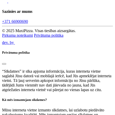
Sazinies ar mums
+371 66900690
© 2025 MaxiPizza. Visas tiesības aizsargātas.
Pirkuma noteikumi
Privātuma politika
dev. by
Privātuma politika
“Sīkdatnes” ir sīka apjoma informācija, kuras interneta vietne
saglabā Jūsu datorā vai mobilajā ierīcē, kad Jūs apmeklējat interneta
vietni. Tā ļauj serverim apkopot informāciju no Jūsu pārlūka,
tādējādi Jums vienmēr nav dati jāievada no jauna, kad Jūs
atgriežaties interneta vietnē vai pārejat no vienas lapas uz citu.
Kā mēs izmantojam sīkdatnes?
Mūsu interneta vietne izmanto sīkdatnes, lai uzlabotu piedāvāto
pakalpojumu kvalitāti. Mēs izmantojam sesijas sīkdatnes un