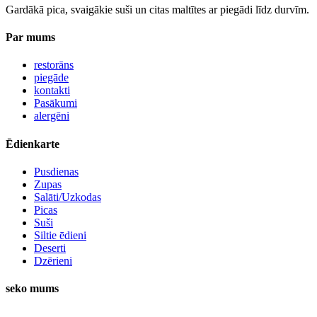
Gardākā pica, svaigākie suši un citas maltītes ar piegādi līdz durvīm.
Par mums
restorāns
piegāde
kontakti
Pasākumi
alergēni
Ēdienkarte
Pusdienas
Zupas
Salāti/Uzkodas
Picas
Suši
Siltie ēdieni
Deserti
Dzērieni
seko mums