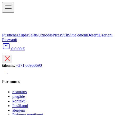
Pusdienas
Zupas
Salāti/Uzkodas
Picas
Suši
Siltie ēdieni
Deserti
Dzērieni
Piezvanīt
0
0.00 €
tālrunis:
+371 66900690
Par mums
restorāns
piegāde
kontakti
Pasākumi
alergēni
Pirkuma noteikumi