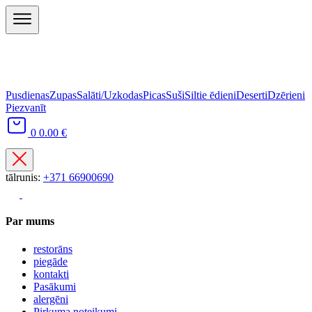
Pusdienas
Zupas
Salāti/Uzkodas
Picas
Suši
Siltie ēdieni
Deserti
Dzērieni
Piezvanīt
0
0.00 €
tālrunis:
+371 66900690
Par mums
restorāns
piegāde
kontakti
Pasākumi
alergēni
Pirkuma noteikumi