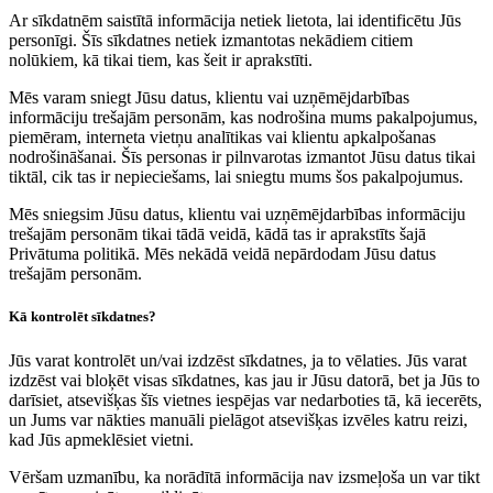
Ar sīkdatnēm saistītā informācija netiek lietota, lai identificētu Jūs
personīgi. Šīs sīkdatnes netiek izmantotas nekādiem citiem
nolūkiem, kā tikai tiem, kas šeit ir aprakstīti.
Mēs varam sniegt Jūsu datus, klientu vai uzņēmējdarbības
informāciju trešajām personām, kas nodrošina mums pakalpojumus,
piemēram, interneta vietņu analītikas vai klientu apkalpošanas
nodrošināšanai. Šīs personas ir pilnvarotas izmantot Jūsu datus tikai
tiktāl, cik tas ir nepieciešams, lai sniegtu mums šos pakalpojumus.
Mēs sniegsim Jūsu datus, klientu vai uzņēmējdarbības informāciju
trešajām personām tikai tādā veidā, kādā tas ir aprakstīts šajā
Privātuma politikā. Mēs nekādā veidā nepārdodam Jūsu datus
trešajām personām.
Kā kontrolēt sīkdatnes?
Jūs varat kontrolēt un/vai izdzēst sīkdatnes, ja to vēlaties. Jūs varat
izdzēst vai bloķēt visas sīkdatnes, kas jau ir Jūsu datorā, bet ja Jūs to
darīsiet, atsevišķas šīs vietnes iespējas var nedarboties tā, kā iecerēts,
un Jums var nākties manuāli pielāgot atsevišķas izvēles katru reizi,
kad Jūs apmeklēsiet vietni.
Vēršam uzmanību, ka norādītā informācija nav izsmeļoša un var tikt