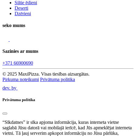
Siltie ēdieni
Deserti
Dzērieni
seko mums
Sazinies ar mums
+371 66900690
© 2025 MaxiPizza. Visas tiesības aizsargātas.
Pirkuma noteikumi
Privātuma politika
dev. by
Privātuma politika
“Sīkdatnes” ir sīka apjoma informācija, kuras interneta vietne
saglabā Jūsu datorā vai mobilajā ierīcē, kad Jūs apmeklējat interneta
vietni. Tā ļauj serverim apkopot informāciju no Jūsu pārlūka,