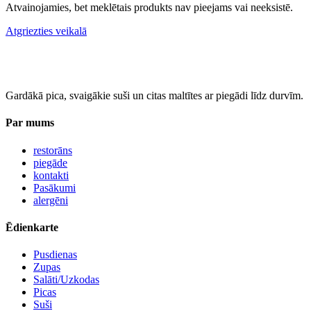
Atvainojamies, bet meklētais produkts nav pieejams vai neeksistē.
Atgriezties veikalā
Gardākā pica, svaigākie suši un citas maltītes ar piegādi līdz durvīm.
Par mums
restorāns
piegāde
kontakti
Pasākumi
alergēni
Ēdienkarte
Pusdienas
Zupas
Salāti/Uzkodas
Picas
Suši