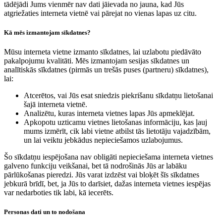
tādējādi Jums vienmēr nav dati jāievada no jauna, kad Jūs
atgriežaties interneta vietnē vai pārejat no vienas lapas uz citu.
Kā mēs izmantojam sīkdatnes?
Mūsu interneta vietne izmanto sīkdatnes, lai uzlabotu piedāvāto
pakalpojumu kvalitāti. Mēs izmantojam sesijas sīkdatnes un
analītiskās sīkdatnes (pirmās un trešās puses (partneru) sīkdatnes),
lai:
Atcerētos, vai Jūs esat sniedzis piekrišanu sīkdatņu lietošanai
šajā interneta vietnē.
Analizētu, kuras interneta vietnes lapas Jūs apmeklējat.
Apkopotu uzticamu vietnes lietošanas informāciju, kas ļauj
mums izmērīt, cik labi vietne atbilst tās lietotāju vajadzībām,
un lai veiktu jebkādus nepieciešamos uzlabojumus.
Šo sīkdatņu iespējošana nav obligāti nepieciešama interneta vietnes
galveno funkciju veikšanai, bet tā nodrošinās Jūs ar labāku
pārlūkošanas pieredzi. Jūs varat izdzēst vai bloķēt šīs sīkdatnes
jebkurā brīdī, bet, ja Jūs to darīsiet, dažas interneta vietnes iespējas
var nedarboties tik labi, kā iecerēts.
Personas dati un to nodošana