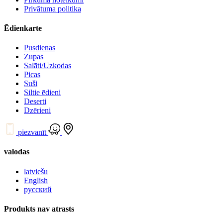
Privātuma politika
Ēdienkarte
Pusdienas
Zupas
Salāti/Uzkodas
Picas
Suši
Siltie ēdieni
Deserti
Dzērieni
piezvanīt
valodas
latviešu
English
русский
Produkts nav atrasts