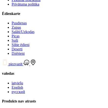
Privātuma politika
Ēdienkarte
Pusdienas
Zupas
Salāti/Uzkodas
Picas
Suši
Siltie ēdieni
Deserti
Dzērieni
piezvanīt
valodas
latviešu
English
русский
Produkts nav atrasts