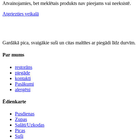
Atvainojamies, bet meklētais produkts nav pieejams vai neeksistē.
Atgriezties veikalā
Gardākā pica, svaigākie suši un citas maltītes ar piegādi līdz durvīm.
Par mums
restorāns
piegāde
kontakti
Pasākumi
alergēni
Ēdienkarte
Pusdienas
Zupas
Salāti/Uzkodas
Picas
Suši