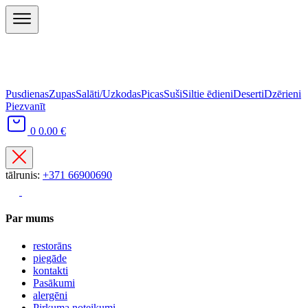
Pusdienas
Zupas
Salāti/Uzkodas
Picas
Suši
Siltie ēdieni
Deserti
Dzērieni
Piezvanīt
0
0.00 €
tālrunis:
+371 66900690
Par mums
restorāns
piegāde
kontakti
Pasākumi
alergēni
Pirkuma noteikumi