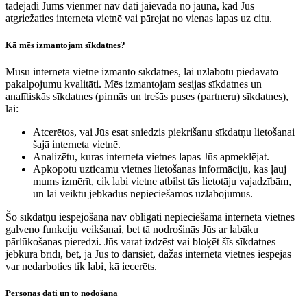
tādējādi Jums vienmēr nav dati jāievada no jauna, kad Jūs
atgriežaties interneta vietnē vai pārejat no vienas lapas uz citu.
Kā mēs izmantojam sīkdatnes?
Mūsu interneta vietne izmanto sīkdatnes, lai uzlabotu piedāvāto
pakalpojumu kvalitāti. Mēs izmantojam sesijas sīkdatnes un
analītiskās sīkdatnes (pirmās un trešās puses (partneru) sīkdatnes),
lai:
Atcerētos, vai Jūs esat sniedzis piekrišanu sīkdatņu lietošanai
šajā interneta vietnē.
Analizētu, kuras interneta vietnes lapas Jūs apmeklējat.
Apkopotu uzticamu vietnes lietošanas informāciju, kas ļauj
mums izmērīt, cik labi vietne atbilst tās lietotāju vajadzībām,
un lai veiktu jebkādus nepieciešamos uzlabojumus.
Šo sīkdatņu iespējošana nav obligāti nepieciešama interneta vietnes
galveno funkciju veikšanai, bet tā nodrošinās Jūs ar labāku
pārlūkošanas pieredzi. Jūs varat izdzēst vai bloķēt šīs sīkdatnes
jebkurā brīdī, bet, ja Jūs to darīsiet, dažas interneta vietnes iespējas
var nedarboties tik labi, kā iecerēts.
Personas dati un to nodošana