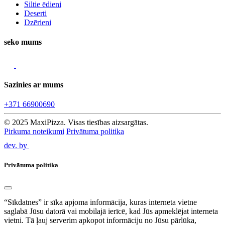
Siltie ēdieni
Deserti
Dzērieni
seko mums
Sazinies ar mums
+371 66900690
© 2025 MaxiPizza. Visas tiesības aizsargātas.
Pirkuma noteikumi
Privātuma politika
dev. by
Privātuma politika
“Sīkdatnes” ir sīka apjoma informācija, kuras interneta vietne
saglabā Jūsu datorā vai mobilajā ierīcē, kad Jūs apmeklējat interneta
vietni. Tā ļauj serverim apkopot informāciju no Jūsu pārlūka,