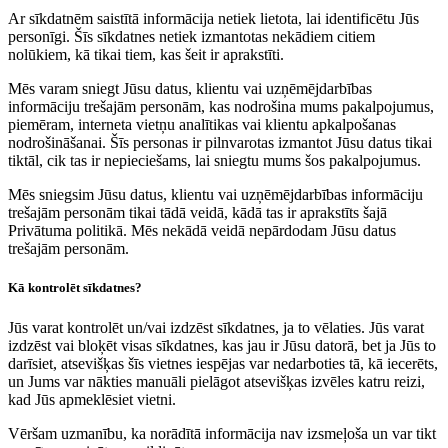
Ar sīkdatnēm saistītā informācija netiek lietota, lai identificētu Jūs
personīgi. Šīs sīkdatnes netiek izmantotas nekādiem citiem
nolūkiem, kā tikai tiem, kas šeit ir aprakstīti.
Mēs varam sniegt Jūsu datus, klientu vai uzņēmējdarbības
informāciju trešajām personām, kas nodrošina mums pakalpojumus,
piemēram, interneta vietņu analītikas vai klientu apkalpošanas
nodrošināšanai. Šīs personas ir pilnvarotas izmantot Jūsu datus tikai
tiktāl, cik tas ir nepieciešams, lai sniegtu mums šos pakalpojumus.
Mēs sniegsim Jūsu datus, klientu vai uzņēmējdarbības informāciju
trešajām personām tikai tādā veidā, kādā tas ir aprakstīts šajā
Privātuma politikā. Mēs nekādā veidā nepārdodam Jūsu datus
trešajām personām.
Kā kontrolēt sīkdatnes?
Jūs varat kontrolēt un/vai izdzēst sīkdatnes, ja to vēlaties. Jūs varat
izdzēst vai bloķēt visas sīkdatnes, kas jau ir Jūsu datorā, bet ja Jūs to
darīsiet, atsevišķas šīs vietnes iespējas var nedarboties tā, kā iecerēts,
un Jums var nākties manuāli pielāgot atsevišķas izvēles katru reizi,
kad Jūs apmeklēsiet vietni.
Vēršam uzmanību, ka norādītā informācija nav izsmeļoša un var tikt