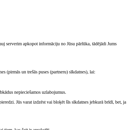
 ļauj serverim apkopot informāciju no Jūsu pārlūka, tādējādi Jums
s (pirmās un trešās puses (partneru) sīkdatnes), lai:
u jebkādus nepieciešamos uzlabojumus.
redzi. Jūs varat izdzēst vai bloķēt šīs sīkdatnes jebkurā brīdī, bet, ja
 tiem, kas šeit ir aprakstīti.