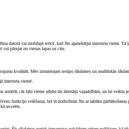
 Jūsu datorā vai mobilajā ierīcē, kad Jūs apmeklējat interneta vietni. Tā
ē vai pārejat no vienas lapas uz citu.
ojumu kvalitāti. Mēs izmantojam sesijas sīkdatnes un analītiskās sīkdatne
jā interneta vietnē.
 izmērīt, cik labi vietne atbilst tās lietotāju vajadzībām, un lai veikt
veno funkciju veikšanai, bet tā nodrošinās Jūs ar labāku pārlūkošanas pie
 kā iecerēts.
rsonīgi. Šīs sīkdatnes netiek izmantotas nekādiem citiem nolūkiem, kā tikai