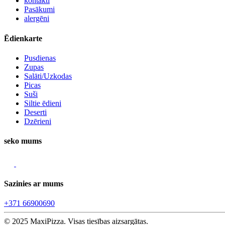
kontakti
Pasākumi
alergēni
Ēdienkarte
Pusdienas
Zupas
Salāti/Uzkodas
Picas
Suši
Siltie ēdieni
Deserti
Dzērieni
seko mums
Sazinies ar mums
+371 66900690
© 2025 MaxiPizza. Visas tiesības aizsargātas.