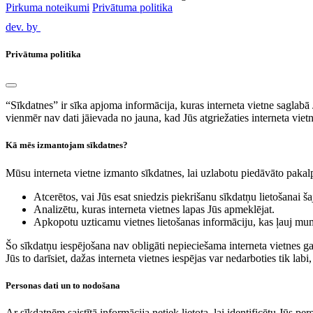
Pirkuma noteikumi
Privātuma politika
dev. by
Privātuma politika
“Sīkdatnes” ir sīka apjoma informācija, kuras interneta vietne saglabā
vienmēr nav dati jāievada no jauna, kad Jūs atgriežaties interneta vietn
Kā mēs izmantojam sīkdatnes?
Mūsu interneta vietne izmanto sīkdatnes, lai uzlabotu piedāvāto pakalp
Atcerētos, vai Jūs esat sniedzis piekrišanu sīkdatņu lietošanai ša
Analizētu, kuras interneta vietnes lapas Jūs apmeklējat.
Apkopotu uzticamu vietnes lietošanas informāciju, kas ļauj mums
Šo sīkdatņu iespējošana nav obligāti nepieciešama interneta vietnes gal
Jūs to darīsiet, dažas interneta vietnes iespējas var nedarboties tik labi,
Personas dati un to nodošana
Ar sīkdatnēm saistītā informācija netiek lietota, lai identificētu Jūs pe