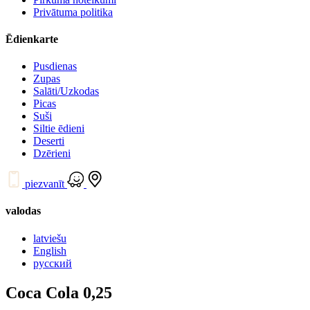
Privātuma politika
Ēdienkarte
Pusdienas
Zupas
Salāti/Uzkodas
Picas
Suši
Siltie ēdieni
Deserti
Dzērieni
piezvanīt
valodas
latviešu
English
русский
Coca Cola 0,25