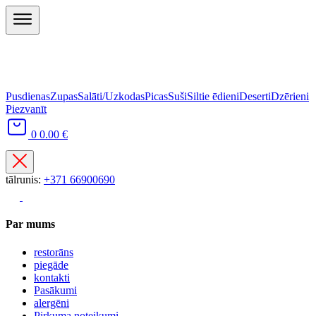
Pusdienas
Zupas
Salāti/Uzkodas
Picas
Suši
Siltie ēdieni
Deserti
Dzērieni
Piezvanīt
0
0.00 €
tālrunis:
+371 66900690
Par mums
restorāns
piegāde
kontakti
Pasākumi
alergēni
Pirkuma noteikumi