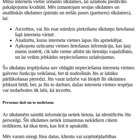
Mūsu interneta vietne izmanto sīkdatnes, lai uzlabotu piedāvāto
pakalpojumu kvalitāti. Mēs izmantojam sesijas sīkdatnes un
analītiskās sīkdatnes (pirmās un trešās puses (partneru) sīkdatnes),
lai:
Atcerētos, vai Jūs esat sniedzis piekrišanu sīkdatņu lietošanai
šajā interneta vietnē.
Analizētu, kuras interneta vietnes lapas Jūs apmeklējat.
Apkopotu uzticamu vietnes lietošanas informāciju, kas ļauj
mums izmērīt, cik labi vietne atbilst tās lietotāju vajadzībām,
un lai veiktu jebkādus nepieciešamos uzlabojumus.
Šo sīkdatņu iespējošana nav obligāti nepieciešama interneta vietnes
galveno funkciju veikšanai, bet tā nodrošinās Jūs ar labāku
pārlūkošanas pieredzi. Jūs varat izdzēst vai bloķēt šīs sīkdatnes
jebkurā brīdī, bet, ja Jūs to darīsiet, dažas interneta vietnes iespējas
var nedarboties tik labi, kā iecerēts.
Personas dati un to nodošana
Ar sīkdatnēm saistītā informācija netiek lietota, lai identificētu Jūs
personīgi. Šīs sīkdatnes netiek izmantotas nekādiem citiem
nolūkiem, kā tikai tiem, kas šeit ir aprakstīti.
Mēs varam sniegt Jūsu datus, klientu vai uzņēmējdarbības