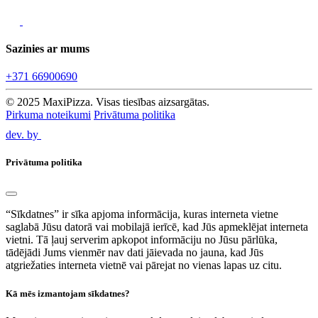
Sazinies ar mums
+371 66900690
© 2025 MaxiPizza. Visas tiesības aizsargātas.
Pirkuma noteikumi
Privātuma politika
dev. by
Privātuma politika
“Sīkdatnes” ir sīka apjoma informācija, kuras interneta vietne
saglabā Jūsu datorā vai mobilajā ierīcē, kad Jūs apmeklējat interneta
vietni. Tā ļauj serverim apkopot informāciju no Jūsu pārlūka,
tādējādi Jums vienmēr nav dati jāievada no jauna, kad Jūs
atgriežaties interneta vietnē vai pārejat no vienas lapas uz citu.
Kā mēs izmantojam sīkdatnes?