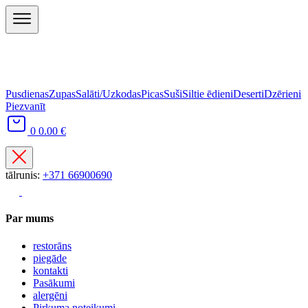
Pusdienas
Zupas
Salāti/Uzkodas
Picas
Suši
Siltie ēdieni
Deserti
Dzērieni
Piezvanīt
0
0.00 €
tālrunis:
+371 66900690
Par mums
restorāns
piegāde
kontakti
Pasākumi
alergēni
Pirkuma noteikumi