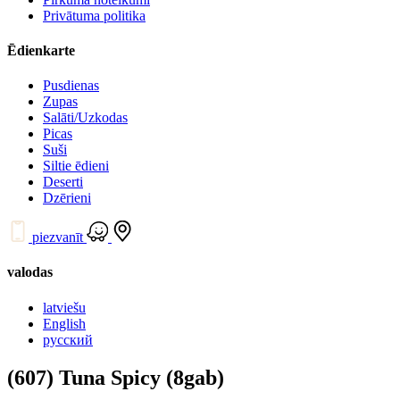
Privātuma politika
Ēdienkarte
Pusdienas
Zupas
Salāti/Uzkodas
Picas
Suši
Siltie ēdieni
Deserti
Dzērieni
piezvanīt
valodas
latviešu
English
русский
(607) Tuna Spicy (8gab)