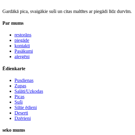
Gardākā pica, svaigākie suši un citas maltītes ar piegādi līdz durvīm.
Par mums
restorāns
piegāde
kontakti
Pasākumi
alergēni
Ēdienkarte
Pusdienas
Zupas
Salāti/Uzkodas
Picas
Suši
Siltie ēdieni
Deserti
Dzērieni
seko mums