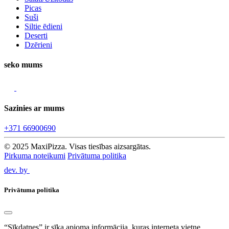
Picas
Suši
Siltie ēdieni
Deserti
Dzērieni
seko mums
Sazinies ar mums
+371 66900690
© 2025 MaxiPizza. Visas tiesības aizsargātas.
Pirkuma noteikumi
Privātuma politika
dev. by
Privātuma politika
“Sīkdatnes” ir sīka apjoma informācija, kuras interneta vietne