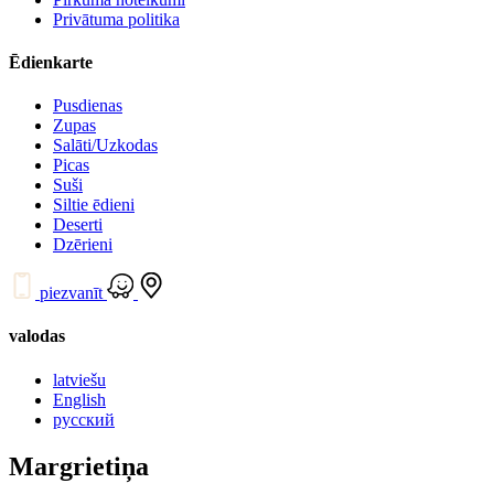
Privātuma politika
Ēdienkarte
Pusdienas
Zupas
Salāti/Uzkodas
Picas
Suši
Siltie ēdieni
Deserti
Dzērieni
piezvanīt
valodas
latviešu
English
русский
Margrietiņa