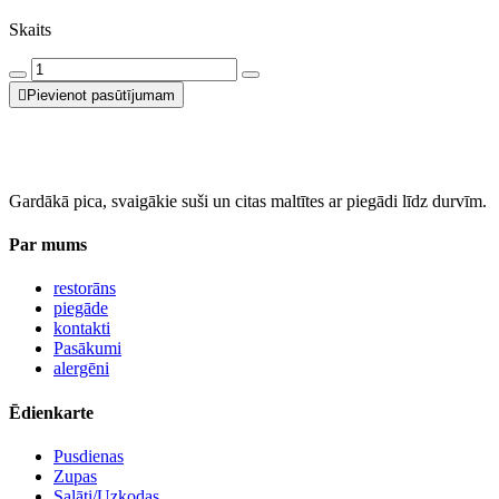
Skaits
Pievienot pasūtījumam
Gardākā pica, svaigākie suši un citas maltītes ar piegādi līdz durvīm.
Par mums
restorāns
piegāde
kontakti
Pasākumi
alergēni
Ēdienkarte
Pusdienas
Zupas
Salāti/Uzkodas