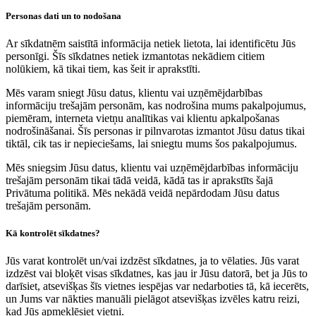
Personas dati un to nodošana
Ar sīkdatnēm saistītā informācija netiek lietota, lai identificētu Jūs
personīgi. Šīs sīkdatnes netiek izmantotas nekādiem citiem
nolūkiem, kā tikai tiem, kas šeit ir aprakstīti.
Mēs varam sniegt Jūsu datus, klientu vai uzņēmējdarbības
informāciju trešajām personām, kas nodrošina mums pakalpojumus,
piemēram, interneta vietņu analītikas vai klientu apkalpošanas
nodrošināšanai. Šīs personas ir pilnvarotas izmantot Jūsu datus tikai
tiktāl, cik tas ir nepieciešams, lai sniegtu mums šos pakalpojumus.
Mēs sniegsim Jūsu datus, klientu vai uzņēmējdarbības informāciju
trešajām personām tikai tādā veidā, kādā tas ir aprakstīts šajā
Privātuma politikā. Mēs nekādā veidā nepārdodam Jūsu datus
trešajām personām.
Kā kontrolēt sīkdatnes?
Jūs varat kontrolēt un/vai izdzēst sīkdatnes, ja to vēlaties. Jūs varat
izdzēst vai bloķēt visas sīkdatnes, kas jau ir Jūsu datorā, bet ja Jūs to
darīsiet, atsevišķas šīs vietnes iespējas var nedarboties tā, kā iecerēts,
un Jums var nākties manuāli pielāgot atsevišķas izvēles katru reizi,
kad Jūs apmeklēsiet vietni.