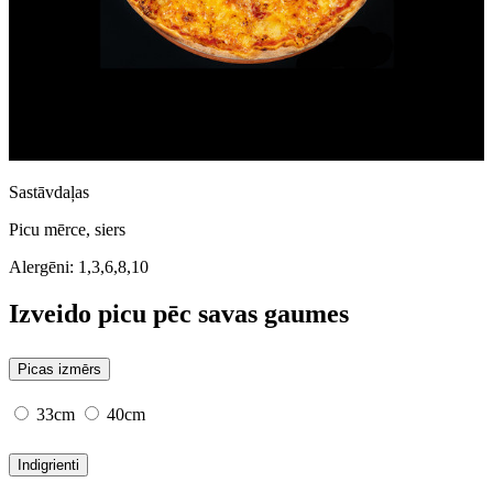
Sastāvdaļas
Picu mērce, siers
Alergēni:
1,3,6,8,10
Izveido picu pēc savas gaumes
Picas izmērs
33cm
40cm
Indigrienti