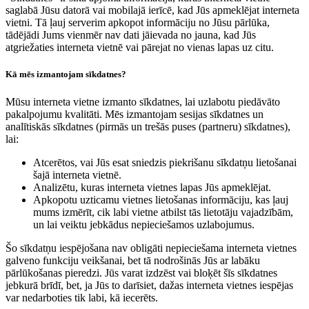
saglabā Jūsu datorā vai mobilajā ierīcē, kad Jūs apmeklējat interneta
vietni. Tā ļauj serverim apkopot informāciju no Jūsu pārlūka,
tādējādi Jums vienmēr nav dati jāievada no jauna, kad Jūs
atgriežaties interneta vietnē vai pārejat no vienas lapas uz citu.
Kā mēs izmantojam sīkdatnes?
Mūsu interneta vietne izmanto sīkdatnes, lai uzlabotu piedāvāto
pakalpojumu kvalitāti. Mēs izmantojam sesijas sīkdatnes un
analītiskās sīkdatnes (pirmās un trešās puses (partneru) sīkdatnes),
lai:
Atcerētos, vai Jūs esat sniedzis piekrišanu sīkdatņu lietošanai
šajā interneta vietnē.
Analizētu, kuras interneta vietnes lapas Jūs apmeklējat.
Apkopotu uzticamu vietnes lietošanas informāciju, kas ļauj
mums izmērīt, cik labi vietne atbilst tās lietotāju vajadzībām,
un lai veiktu jebkādus nepieciešamos uzlabojumus.
Šo sīkdatņu iespējošana nav obligāti nepieciešama interneta vietnes
galveno funkciju veikšanai, bet tā nodrošinās Jūs ar labāku
pārlūkošanas pieredzi. Jūs varat izdzēst vai bloķēt šīs sīkdatnes
jebkurā brīdī, bet, ja Jūs to darīsiet, dažas interneta vietnes iespējas
var nedarboties tik labi, kā iecerēts.