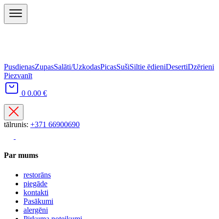
Pusdienas
Zupas
Salāti/Uzkodas
Picas
Suši
Siltie ēdieni
Deserti
Dzērieni
Piezvanīt
0
0.00 €
tālrunis:
+371 66900690
Par mums
restorāns
piegāde
kontakti
Pasākumi
alergēni
Pirkuma noteikumi