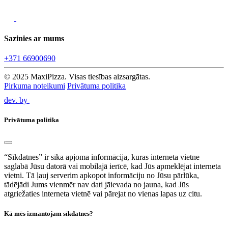
Sazinies ar mums
+371 66900690
© 2025 MaxiPizza. Visas tiesības aizsargātas.
Pirkuma noteikumi
Privātuma politika
dev. by
Privātuma politika
“Sīkdatnes” ir sīka apjoma informācija, kuras interneta vietne
saglabā Jūsu datorā vai mobilajā ierīcē, kad Jūs apmeklējat interneta
vietni. Tā ļauj serverim apkopot informāciju no Jūsu pārlūka,
tādējādi Jums vienmēr nav dati jāievada no jauna, kad Jūs
atgriežaties interneta vietnē vai pārejat no vienas lapas uz citu.
Kā mēs izmantojam sīkdatnes?