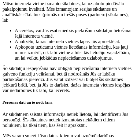
Mūsu interneta vietne izmanto sīkdatnes, lai uzlabotu piedāvāto
pakalpojumu kvalitāti. Mēs izmantojam sesijas sīkdatnes un
analītiskās sīkdatnes (pirmās un trešās puses (partneru) sīkdatnes),
lai:
Atcerētos, vai Jūs esat sniedzis piekrišanu sīkdatņu lietošanai
šajā interneta vietnē.
Analizētu, kuras interneta vietnes lapas Jūs apmeklējat.
Apkopotu uzticamu vietnes lietošanas informāciju, kas ļauj
mums izmērīt, cik labi vietne atbilst tās lietotāju vajadzībām,
un lai veiktu jebkādus nepieciešamos uzlabojumus.
Šo sīkdatņu iespējošana nav obligāti nepieciešama interneta vietnes
galveno funkciju veikšanai, bet tā nodrošinās Jūs ar labāku
pārlūkošanas pieredzi. Jūs varat izdzēst vai bloķēt šīs sīkdatnes
jebkurā brīdī, bet, ja Jūs to darīsiet, dažas interneta vietnes iespējas
var nedarboties tik labi, kā iecerēts.
Personas dati un to nodošana
Ar sīkdatnēm saistītā informācija netiek lietota, lai identificētu Jūs
personīgi. Šīs sīkdatnes netiek izmantotas nekādiem citiem
nolūkiem, kā tikai tiem, kas šeit ir aprakstīti.
Mēs varam sniegt Jūsu datus, klientu vai uzņēmējdarbības