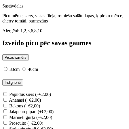
Sastāvdaļas
Picu mērce, siers, vistas fileja, romiešu salātu lapas, ķiploku mērce,
cherry tomāti, parmezāns
Alergēni:
1,2,3,6,8,10
Izveido picu pēc savas gaumes
Picas izmērs
33cm
40cm
Indigrienti
Papildus siers (+€2,00)
Ananāsi (+€2,00)
Bekons (+€2,00)
Jalapeno pipari (+€2,00)
Marinēti gurķi (+€2,00)
Proscuito (+€2,00)
Sarkanie sīpoli (+€2,00)