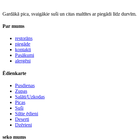
Gardākā pica, svaigākie suši un citas maltītes ar piegādi līdz durvīm.
Par mums
restorāns
piegāde
kontakti
Pasākumi
alergēni
Ēdienkarte
Pusdienas
Zupas
Salāti/Uzkodas
Picas
Suši
Siltie ēdieni
Deserti
Dzērieni
seko mums