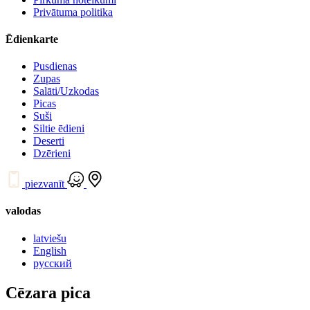
Privātuma politika
Ēdienkarte
Pusdienas
Zupas
Salāti/Uzkodas
Picas
Suši
Siltie ēdieni
Deserti
Dzērieni
piezvanīt
valodas
latviešu
English
русский
Cēzara pica