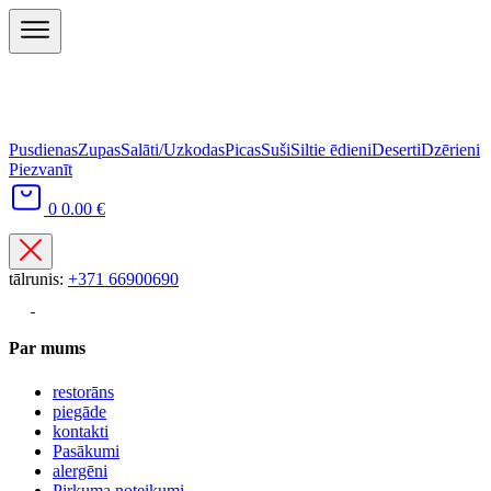
Pusdienas
Zupas
Salāti/Uzkodas
Picas
Suši
Siltie ēdieni
Deserti
Dzērieni
Piezvanīt
0
0.00 €
tālrunis:
+371 66900690
Par mums
restorāns
piegāde
kontakti
Pasākumi
alergēni
Pirkuma noteikumi