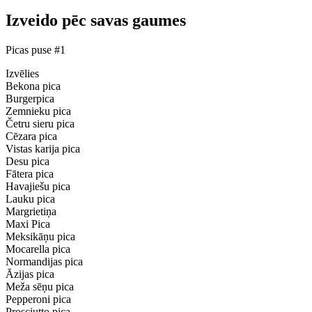
Izveido pēc savas gaumes
Picas puse #1
Izvēlies
Bekona pica
Burgerpica
Zemnieku pica
Četru sieru pica
Cēzara pica
Vistas karija pica
Desu pica
Fātera pica
Havajiešu pica
Lauku pica
Margrietiņa
Maxi Pica
Meksikāņu pica
Mocarella pica
Normandijas pica
Āzijas pica
Meža sēņu pica
Pepperoni pica
Prosciutto pica