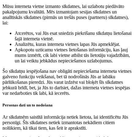
Mūsu interneta vietne izmanto sīkdatnes, lai uzlabotu piedāvāto
pakalpojumu kvalitāti. Mēs izmantojam sesijas sīkdatnes un
analītiskās sīkdatnes (pirmās un trešās puses (partneru) sīkdatnes),
lai:
Atcerētos, vai Jūs esat sniedzis piekrišanu sīkdatņu lietošanai
šajā interneta vietnē.
Analizētu, kuras interneta vietnes lapas Jūs apmeklējat.
Apkopotu uzticamu vietnes lietošanas informāciju, kas ļauj
mums izmērīt, cik labi vietne atbilst tās lietotāju vajadzībām,
un lai veiktu jebkādus nepieciešamos uzlabojumus.
Šo sīkdatņu iespējošana nav obligāti nepieciešama interneta vietnes
galveno funkciju veikšanai, bet tā nodrošinās Jūs ar labāku
pārlūkošanas pieredzi. Jūs varat izdzēst vai bloķēt šīs sīkdatnes
jebkurā brīdī, bet, ja Jūs to darīsiet, dažas interneta vietnes iespējas
var nedarboties tik labi, kā iecerēts.
Personas dati un to nodošana
Ar sīkdatnēm saistītā informācija netiek lietota, lai identificētu Jūs
personīgi. Šīs sīkdatnes netiek izmantotas nekādiem citiem
nolūkiem, kā tikai tiem, kas šeit ir aprakstīti.