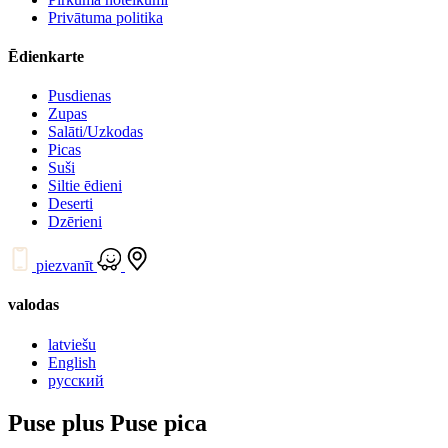
Privātuma politika
Ēdienkarte
Pusdienas
Zupas
Salāti/Uzkodas
Picas
Suši
Siltie ēdieni
Deserti
Dzērieni
piezvanīt
valodas
latviešu
English
русский
Puse plus Puse pica