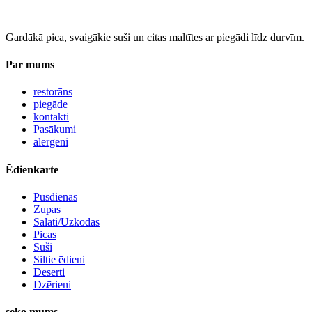
Gardākā pica, svaigākie suši un citas maltītes ar piegādi līdz durvīm.
Par mums
restorāns
piegāde
kontakti
Pasākumi
alergēni
Ēdienkarte
Pusdienas
Zupas
Salāti/Uzkodas
Picas
Suši
Siltie ēdieni
Deserti
Dzērieni
seko mums