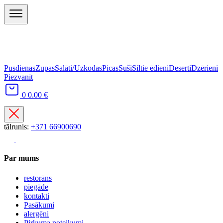
Pusdienas
Zupas
Salāti/Uzkodas
Picas
Suši
Siltie ēdieni
Deserti
Dzērieni
Piezvanīt
0
0.00 €
tālrunis:
+371 66900690
Par mums
restorāns
piegāde
kontakti
Pasākumi
alergēni
Pirkuma noteikumi