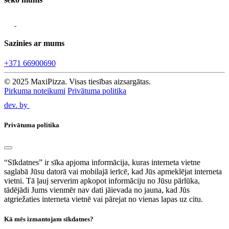
Sazinies ar mums
+371 66900690
© 2025 MaxiPizza. Visas tiesības aizsargātas.
Pirkuma noteikumi
Privātuma politika
dev. by
Privātuma politika
“Sīkdatnes” ir sīka apjoma informācija, kuras interneta vietne
saglabā Jūsu datorā vai mobilajā ierīcē, kad Jūs apmeklējat interneta
vietni. Tā ļauj serverim apkopot informāciju no Jūsu pārlūka,
tādējādi Jums vienmēr nav dati jāievada no jauna, kad Jūs
atgriežaties interneta vietnē vai pārejat no vienas lapas uz citu.
Kā mēs izmantojam sīkdatnes?