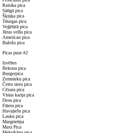
Raisika pica
Sātīgā pica
Šķiņķa pica
Titurgas pica
Veģētārā pica
Jūras velšu pica
American pica
Baložu pica
Picas puse #2
Izvēlies
Bekona pica
Burgerpica
Zemnieku pica
Četru sieru pica
Cēzara pica
Vistas karija pica
Desu pica
Fātera pica
Havajiešu pica
Lauku pica
Margrietiņa
Maxi Pica
Meksikāņu pica