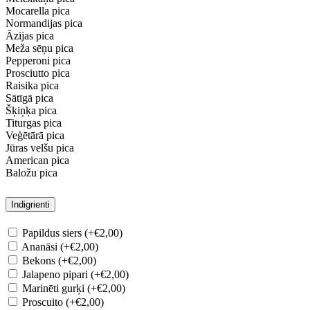
Mocarella pica
Normandijas pica
Āzijas pica
Meža sēņu pica
Pepperoni pica
Prosciutto pica
Raisika pica
Sātīgā pica
Šķiņķa pica
Titurgas pica
Veģētārā pica
Jūras velšu pica
American pica
Baložu pica
Indigrienti
Papildus siers (+€2,00)
Ananāsi (+€2,00)
Bekons (+€2,00)
Jalapeno pipari (+€2,00)
Marinēti gurķi (+€2,00)
Proscuito (+€2,00)