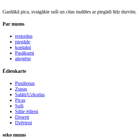
Gardākā pica, svaigākie suši un citas maltītes ar piegādi līdz durvīm.
Par mums
restorāns
piegāde
kontakti
Pasākumi
alergēni
Ēdienkarte
Pusdienas
Zupas
Salāti/Uzkodas
Picas
Suši
Siltie ēdieni
Deserti
Dzērieni
seko mums