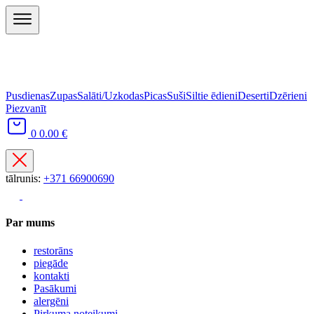
Pusdienas
Zupas
Salāti/Uzkodas
Picas
Suši
Siltie ēdieni
Deserti
Dzērieni
Piezvanīt
0
0.00 €
tālrunis:
+371 66900690
Par mums
restorāns
piegāde
kontakti
Pasākumi
alergēni
Pirkuma noteikumi