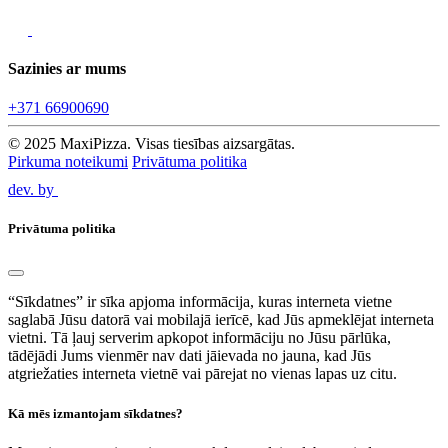
Sazinies ar mums
+371 66900690
© 2025 MaxiPizza. Visas tiesības aizsargātas.
Pirkuma noteikumi
Privātuma politika
dev. by
Privātuma politika
“Sīkdatnes” ir sīka apjoma informācija, kuras interneta vietne
saglabā Jūsu datorā vai mobilajā ierīcē, kad Jūs apmeklējat interneta
vietni. Tā ļauj serverim apkopot informāciju no Jūsu pārlūka,
tādējādi Jums vienmēr nav dati jāievada no jauna, kad Jūs
atgriežaties interneta vietnē vai pārejat no vienas lapas uz citu.
Kā mēs izmantojam sīkdatnes?