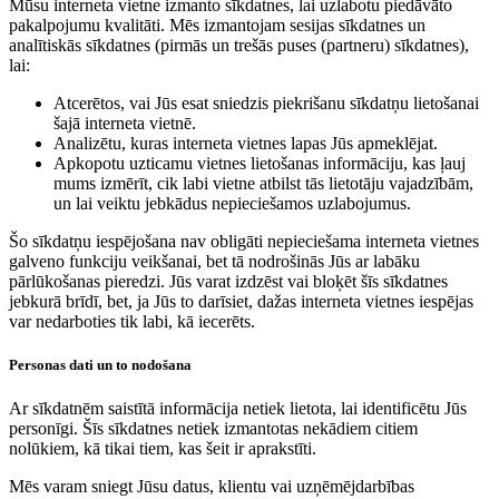
Mūsu interneta vietne izmanto sīkdatnes, lai uzlabotu piedāvāto
pakalpojumu kvalitāti. Mēs izmantojam sesijas sīkdatnes un
analītiskās sīkdatnes (pirmās un trešās puses (partneru) sīkdatnes),
lai:
Atcerētos, vai Jūs esat sniedzis piekrišanu sīkdatņu lietošanai
šajā interneta vietnē.
Analizētu, kuras interneta vietnes lapas Jūs apmeklējat.
Apkopotu uzticamu vietnes lietošanas informāciju, kas ļauj
mums izmērīt, cik labi vietne atbilst tās lietotāju vajadzībām,
un lai veiktu jebkādus nepieciešamos uzlabojumus.
Šo sīkdatņu iespējošana nav obligāti nepieciešama interneta vietnes
galveno funkciju veikšanai, bet tā nodrošinās Jūs ar labāku
pārlūkošanas pieredzi. Jūs varat izdzēst vai bloķēt šīs sīkdatnes
jebkurā brīdī, bet, ja Jūs to darīsiet, dažas interneta vietnes iespējas
var nedarboties tik labi, kā iecerēts.
Personas dati un to nodošana
Ar sīkdatnēm saistītā informācija netiek lietota, lai identificētu Jūs
personīgi. Šīs sīkdatnes netiek izmantotas nekādiem citiem
nolūkiem, kā tikai tiem, kas šeit ir aprakstīti.
Mēs varam sniegt Jūsu datus, klientu vai uzņēmējdarbības