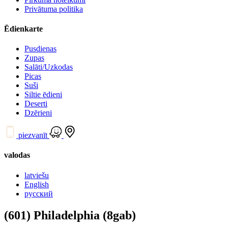
Privātuma politika
Ēdienkarte
Pusdienas
Zupas
Salāti/Uzkodas
Picas
Suši
Siltie ēdieni
Deserti
Dzērieni
piezvanīt
valodas
latviešu
English
русский
(601) Philadelphia (8gab)