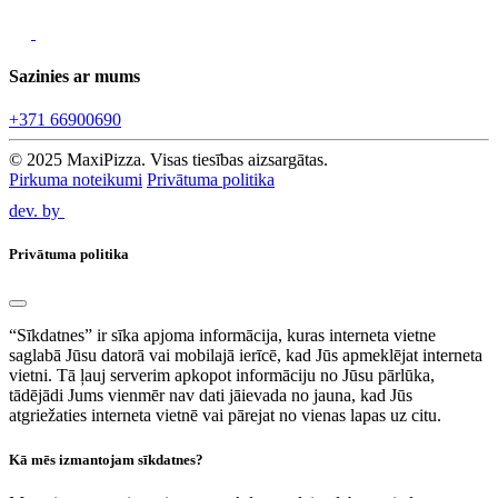
Sazinies ar mums
+371 66900690
© 2025 MaxiPizza. Visas tiesības aizsargātas.
Pirkuma noteikumi
Privātuma politika
dev. by
Privātuma politika
“Sīkdatnes” ir sīka apjoma informācija, kuras interneta vietne
saglabā Jūsu datorā vai mobilajā ierīcē, kad Jūs apmeklējat interneta
vietni. Tā ļauj serverim apkopot informāciju no Jūsu pārlūka,
tādējādi Jums vienmēr nav dati jāievada no jauna, kad Jūs
atgriežaties interneta vietnē vai pārejat no vienas lapas uz citu.
Kā mēs izmantojam sīkdatnes?