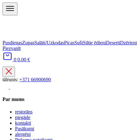
Pusdienas
Zupas
Salāti/Uzkodas
Picas
Suši
Siltie ēdieni
Deserti
Dzērieni
Piezvanīt
0
0.00 €
tālrunis:
+371 66900690
Par mums
restorāns
piegāde
kontakti
Pasākumi
alergēni
Pirkuma noteikumi