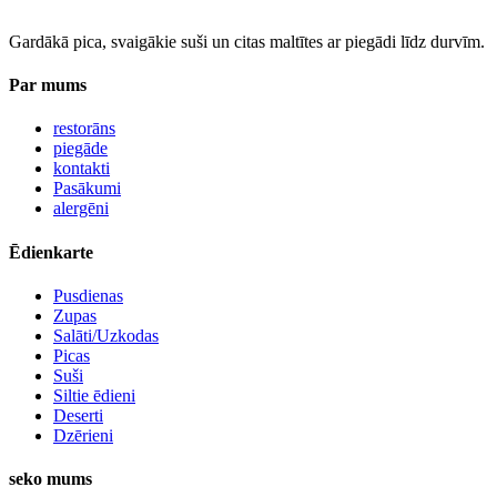
Gardākā pica, svaigākie suši un citas maltītes ar piegādi līdz durvīm.
Par mums
restorāns
piegāde
kontakti
Pasākumi
alergēni
Ēdienkarte
Pusdienas
Zupas
Salāti/Uzkodas
Picas
Suši
Siltie ēdieni
Deserti
Dzērieni
seko mums