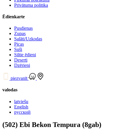
Privātuma politika
Ēdienkarte
Pusdienas
Zupas
Salāti/Uzkodas
Picas
Suši
Siltie ēdieni
Deserti
Dzērieni
piezvanīt
valodas
latviešu
English
русский
(502) Ebi Bekon Tempura (8gab)