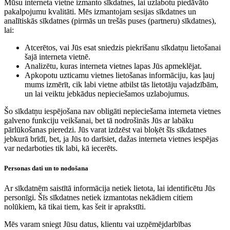
Mūsu interneta vietne izmanto sīkdatnes, lai uzlabotu piedāvāto
pakalpojumu kvalitāti. Mēs izmantojam sesijas sīkdatnes un
analītiskās sīkdatnes (pirmās un trešās puses (partneru) sīkdatnes),
lai:
Atcerētos, vai Jūs esat sniedzis piekrišanu sīkdatņu lietošanai
šajā interneta vietnē.
Analizētu, kuras interneta vietnes lapas Jūs apmeklējat.
Apkopotu uzticamu vietnes lietošanas informāciju, kas ļauj
mums izmērīt, cik labi vietne atbilst tās lietotāju vajadzībām,
un lai veiktu jebkādus nepieciešamos uzlabojumus.
Šo sīkdatņu iespējošana nav obligāti nepieciešama interneta vietnes
galveno funkciju veikšanai, bet tā nodrošinās Jūs ar labāku
pārlūkošanas pieredzi. Jūs varat izdzēst vai bloķēt šīs sīkdatnes
jebkurā brīdī, bet, ja Jūs to darīsiet, dažas interneta vietnes iespējas
var nedarboties tik labi, kā iecerēts.
Personas dati un to nodošana
Ar sīkdatnēm saistītā informācija netiek lietota, lai identificētu Jūs
personīgi. Šīs sīkdatnes netiek izmantotas nekādiem citiem
nolūkiem, kā tikai tiem, kas šeit ir aprakstīti.
Mēs varam sniegt Jūsu datus, klientu vai uzņēmējdarbības