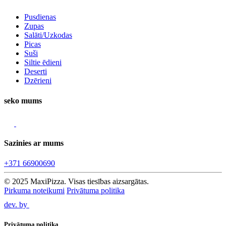
Pusdienas
Zupas
Salāti/Uzkodas
Picas
Suši
Siltie ēdieni
Deserti
Dzērieni
seko mums
Sazinies ar mums
+371 66900690
© 2025 MaxiPizza. Visas tiesības aizsargātas.
Pirkuma noteikumi
Privātuma politika
dev. by
Privātuma politika