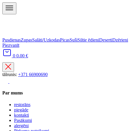
Pusdienas
Zupas
Salāti/Uzkodas
Picas
Suši
Siltie ēdieni
Deserti
Dzērieni
Piezvanīt
0
0.00 €
tālrunis:
+371 66900690
Par mums
restorāns
piegāde
kontakti
Pasākumi
alergēni
Pirkuma noteikumi