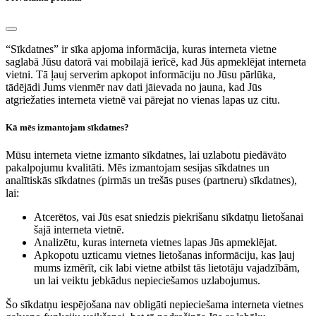
“Sīkdatnes” ir sīka apjoma informācija, kuras interneta vietne
saglabā Jūsu datorā vai mobilajā ierīcē, kad Jūs apmeklējat interneta
vietni. Tā ļauj serverim apkopot informāciju no Jūsu pārlūka,
tādējādi Jums vienmēr nav dati jāievada no jauna, kad Jūs
atgriežaties interneta vietnē vai pārejat no vienas lapas uz citu.
Kā mēs izmantojam sīkdatnes?
Mūsu interneta vietne izmanto sīkdatnes, lai uzlabotu piedāvāto
pakalpojumu kvalitāti. Mēs izmantojam sesijas sīkdatnes un
analītiskās sīkdatnes (pirmās un trešās puses (partneru) sīkdatnes),
lai:
Atcerētos, vai Jūs esat sniedzis piekrišanu sīkdatņu lietošanai
šajā interneta vietnē.
Analizētu, kuras interneta vietnes lapas Jūs apmeklējat.
Apkopotu uzticamu vietnes lietošanas informāciju, kas ļauj
mums izmērīt, cik labi vietne atbilst tās lietotāju vajadzībām,
un lai veiktu jebkādus nepieciešamos uzlabojumus.
Šo sīkdatņu iespējošana nav obligāti nepieciešama interneta vietnes