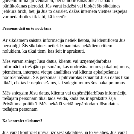
galveno funkciju veikšanai, bet tā nodrošinās Jūs ar labāku
pārlūkošanas pieredzi. Jūs varat izdzēst vai bloķēt šīs sīkdatnes
jebkurā brīdī, bet, ja Jūs to darīsiet, dažas interneta vietnes iespējas
var nedarboties tik labi, kā iecerēts.
Personas dati un to nodošana
Ar sīkdatnēm saistītā informācija netiek lietota, lai identificētu Jūs
personīgi. Šīs sīkdatnes netiek izmantotas nekādiem citiem
nolūkiem, kā tikai tiem, kas šeit ir aprakstīti.
Mēs varam sniegt Jūsu datus, klientu vai uzņēmējdarbības
informāciju trešajām personām, kas nodrošina mums pakalpojumus,
piemēram, interneta vietņu analītikas vai klientu apkalpošanas
nodrošināšanai. Šīs personas ir pilnvarotas izmantot Jūsu datus tikai
tiktāl, cik tas ir nepieciešams, lai sniegtu mums šos pakalpojumus.
Mēs sniegsim Jūsu datus, klientu vai uzņēmējdarbības informāciju
trešajām personām tikai tādā veidā, kādā tas ir aprakstīts šajā
Privātuma politikā. Mēs nekādā veidā nepārdodam Jūsu datus
trešajām personām.
Kā kontrolēt sīkdatnes?
Jūs varat kontrolēt un/vai izdzēst sīkdatnes, ja to vēlaties. Jūs varat