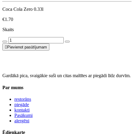
Coca Cola Zero 0.33l
€1.70
Skaits
Pievienot pasūtījumam
Gardākā pica, svaigākie suši un citas maltītes ar piegādi līdz durvīm.
Par mums
restorāns
piegāde
kontakti
Pasākumi
alergēni
Ēdienkarte