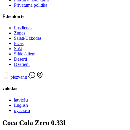
Privātuma politika
Ēdienkarte
Pusdienas
Zupas
Salāti/Uzkodas
Picas
Suši
Siltie ēdieni
Deserti
Dzērieni
piezvanīt
valodas
latviešu
English
русский
Coca Cola Zero 0.33l