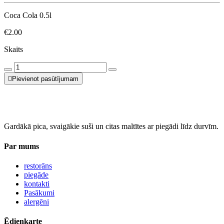
Coca Cola 0.5l
€2.00
Skaits
Pievienot pasūtījumam
Gardākā pica, svaigākie suši un citas maltītes ar piegādi līdz durvīm.
Par mums
restorāns
piegāde
kontakti
Pasākumi
alergēni
Ēdienkarte