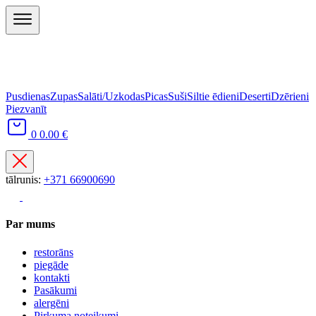
Pusdienas
Zupas
Salāti/Uzkodas
Picas
Suši
Siltie ēdieni
Deserti
Dzērieni
Piezvanīt
0
0.00 €
tālrunis:
+371 66900690
Par mums
restorāns
piegāde
kontakti
Pasākumi
alergēni
Pirkuma noteikumi