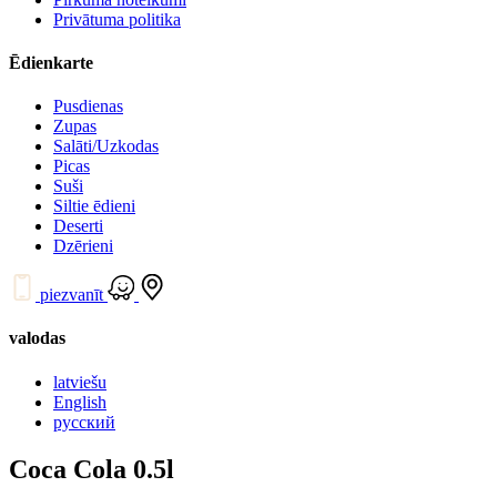
Privātuma politika
Ēdienkarte
Pusdienas
Zupas
Salāti/Uzkodas
Picas
Suši
Siltie ēdieni
Deserti
Dzērieni
piezvanīt
valodas
latviešu
English
русский
Coca Cola 0.5l