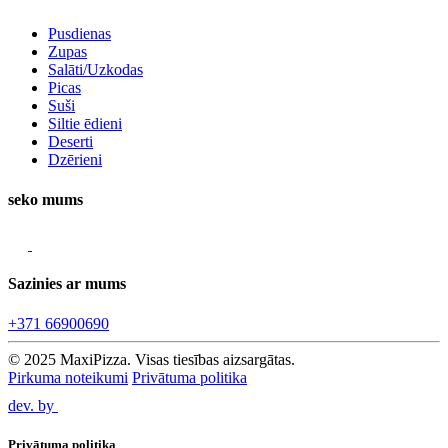
Pusdienas
Zupas
Salāti/Uzkodas
Picas
Suši
Siltie ēdieni
Deserti
Dzērieni
seko mums
Sazinies ar mums
+371 66900690
© 2025 MaxiPizza. Visas tiesības aizsargātas.
Pirkuma noteikumi
Privātuma politika
dev. by
Privātuma politika