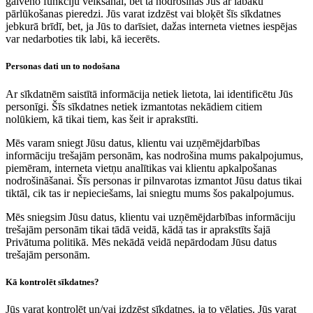
galveno funkciju veikšanai, bet tā nodrošinās Jūs ar labāku
pārlūkošanas pieredzi. Jūs varat izdzēst vai bloķēt šīs sīkdatnes
jebkurā brīdī, bet, ja Jūs to darīsiet, dažas interneta vietnes iespējas
var nedarboties tik labi, kā iecerēts.
Personas dati un to nodošana
Ar sīkdatnēm saistītā informācija netiek lietota, lai identificētu Jūs
personīgi. Šīs sīkdatnes netiek izmantotas nekādiem citiem
nolūkiem, kā tikai tiem, kas šeit ir aprakstīti.
Mēs varam sniegt Jūsu datus, klientu vai uzņēmējdarbības
informāciju trešajām personām, kas nodrošina mums pakalpojumus,
piemēram, interneta vietņu analītikas vai klientu apkalpošanas
nodrošināšanai. Šīs personas ir pilnvarotas izmantot Jūsu datus tikai
tiktāl, cik tas ir nepieciešams, lai sniegtu mums šos pakalpojumus.
Mēs sniegsim Jūsu datus, klientu vai uzņēmējdarbības informāciju
trešajām personām tikai tādā veidā, kādā tas ir aprakstīts šajā
Privātuma politikā. Mēs nekādā veidā nepārdodam Jūsu datus
trešajām personām.
Kā kontrolēt sīkdatnes?
Jūs varat kontrolēt un/vai izdzēst sīkdatnes, ja to vēlaties. Jūs varat