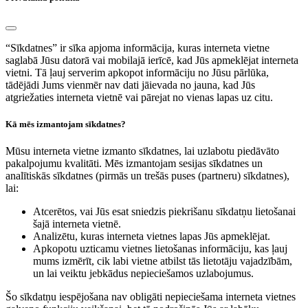
“Sīkdatnes” ir sīka apjoma informācija, kuras interneta vietne
saglabā Jūsu datorā vai mobilajā ierīcē, kad Jūs apmeklējat interneta
vietni. Tā ļauj serverim apkopot informāciju no Jūsu pārlūka,
tādējādi Jums vienmēr nav dati jāievada no jauna, kad Jūs
atgriežaties interneta vietnē vai pārejat no vienas lapas uz citu.
Kā mēs izmantojam sīkdatnes?
Mūsu interneta vietne izmanto sīkdatnes, lai uzlabotu piedāvāto
pakalpojumu kvalitāti. Mēs izmantojam sesijas sīkdatnes un
analītiskās sīkdatnes (pirmās un trešās puses (partneru) sīkdatnes),
lai:
Atcerētos, vai Jūs esat sniedzis piekrišanu sīkdatņu lietošanai
šajā interneta vietnē.
Analizētu, kuras interneta vietnes lapas Jūs apmeklējat.
Apkopotu uzticamu vietnes lietošanas informāciju, kas ļauj
mums izmērīt, cik labi vietne atbilst tās lietotāju vajadzībām,
un lai veiktu jebkādus nepieciešamos uzlabojumus.
Šo sīkdatņu iespējošana nav obligāti nepieciešama interneta vietnes