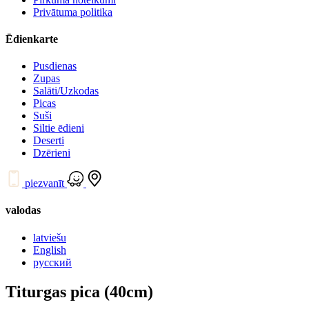
Privātuma politika
Ēdienkarte
Pusdienas
Zupas
Salāti/Uzkodas
Picas
Suši
Siltie ēdieni
Deserti
Dzērieni
piezvanīt
valodas
latviešu
English
русский
Titurgas pica (40cm)