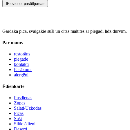
Pievienot pasūtījumam
Gardākā pica, svaigākie suši un citas maltītes ar piegādi līdz durvīm.
Par mums
restorāns
piegāde
kontakti
Pasākumi
alergēni
Ēdienkarte
Pusdienas
Zupas
Salāti/Uzkodas
Picas
Suši
Siltie ēdieni
Deserti