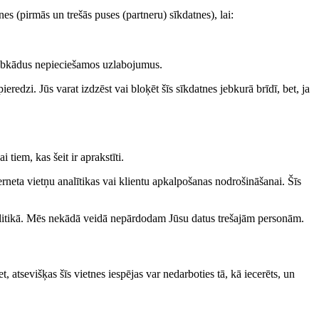
s (pirmās un trešās puses (partneru) sīkdatnes), lai:
u jebkādus nepieciešamos uzlabojumus.
redzi. Jūs varat izdzēst vai bloķēt šīs sīkdatnes jebkurā brīdī, bet, ja
 tiem, kas šeit ir aprakstīti.
eta vietņu analītikas vai klientu apkalpošanas nodrošināšanai. Šīs
politikā. Mēs nekādā veidā nepārdodam Jūsu datus trešajām personām.
et, atsevišķas šīs vietnes iespējas var nedarboties tā, kā iecerēts, un