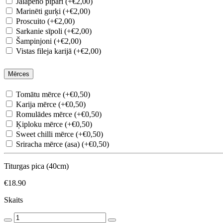
Jalapeno pipari (+€2,00)
Marinēti gurķi (+€2,00)
Proscuito (+€2,00)
Sarkanie sīpoli (+€2,00)
Šampinjoni (+€2,00)
Vistas fileja karijā (+€2,00)
Mērces
Tomātu mērce (+€0,50)
Karija mērce (+€0,50)
Romulādes mērce (+€0,50)
Ķiploku mērce (+€0,50)
Sweet chilli mērce (+€0,50)
Sriracha mērce (asa) (+€0,50)
Titurgas pica (40cm)
€18.90
Skaits