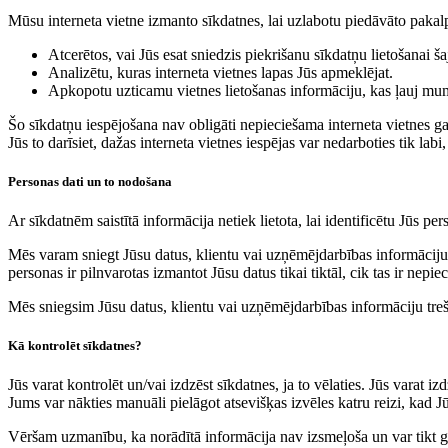
Mūsu interneta vietne izmanto sīkdatnes, lai uzlabotu piedāvāto pakalp
Atcerētos, vai Jūs esat sniedzis piekrišanu sīkdatņu lietošanai ša
Analizētu, kuras interneta vietnes lapas Jūs apmeklējat.
Apkopotu uzticamu vietnes lietošanas informāciju, kas ļauj mums
Šo sīkdatņu iespējošana nav obligāti nepieciešama interneta vietnes gal
Jūs to darīsiet, dažas interneta vietnes iespējas var nedarboties tik labi,
Personas dati un to nodošana
Ar sīkdatnēm saistītā informācija netiek lietota, lai identificētu Jūs pe
Mēs varam sniegt Jūsu datus, klientu vai uzņēmējdarbības informāciju
personas ir pilnvarotas izmantot Jūsu datus tikai tiktāl, cik tas ir ne
Mēs sniegsim Jūsu datus, klientu vai uzņēmējdarbības informāciju tre
Kā kontrolēt sīkdatnes?
Jūs varat kontrolēt un/vai izdzēst sīkdatnes, ja to vēlaties. Jūs varat izd
Jums var nākties manuāli pielāgot atsevišķas izvēles katru reizi, kad J
Vēršam uzmanību, ka norādītā informācija nav izsmeļoša un var tikt gro