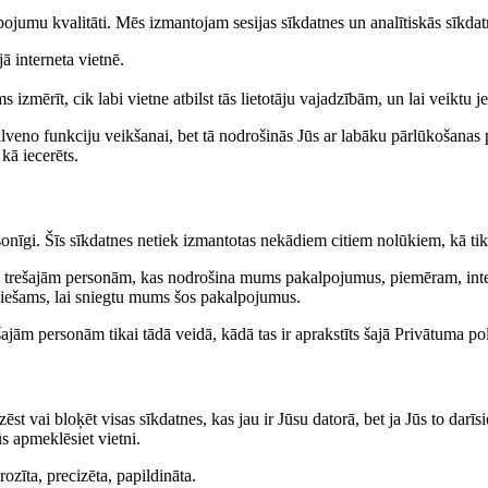
ojumu kvalitāti. Mēs izmantojam sesijas sīkdatnes un analītiskās sīkdatne
jā interneta vietnē.
 izmērīt, cik labi vietne atbilst tās lietotāju vajadzībām, un lai veikt
veno funkciju veikšanai, bet tā nodrošinās Jūs ar labāku pārlūkošanas pie
 kā iecerēts.
rsonīgi. Šīs sīkdatnes netiek izmantotas nekādiem citiem nolūkiem, kā tikai
 trešajām personām, kas nodrošina mums pakalpojumus, piemēram, intern
pieciešams, lai sniegtu mums šos pakalpojumus.
šajām personām tikai tādā veidā, kādā tas ir aprakstīts šajā Privātuma 
zēst vai bloķēt visas sīkdatnes, kas jau ir Jūsu datorā, bet ja Jūs to darīsi
ūs apmeklēsiet vietni.
zīta, precizēta, papildināta.