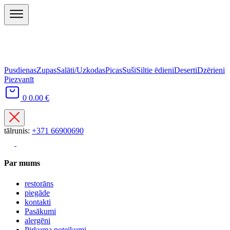
Pusdienas
Zupas
Salāti/Uzkodas
Picas
Suši
Siltie ēdieni
Deserti
Dzērieni
Piezvanīt
0
0.00 €
tālrunis:
+371 66900690
Par mums
restorāns
piegāde
kontakti
Pasākumi
alergēni
Pirkuma noteikumi