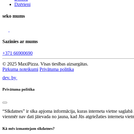
Dzērieni
seko mums
Sazinies ar mums
+371 66900690
© 2025 MaxiPizza. Visas tiesības aizsargātas.
Pirkuma noteikumi
Privātuma politika
dev. by
Privātuma politika
“Sīkdatnes” ir sīka apjoma informācija, kuras interneta vietne saglabā
vienmēr nav dati jāievada no jauna, kad Jūs atgriežaties interneta vietn
Kā mēs izmantojam sīkdatnes?