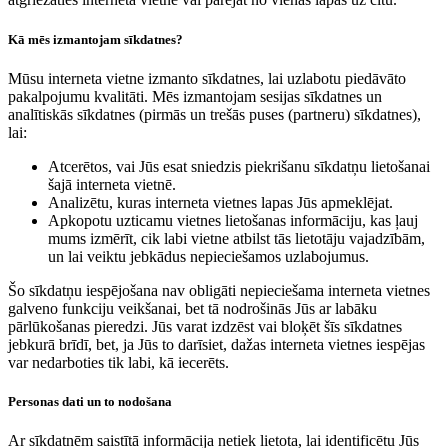
Kā mēs izmantojam sīkdatnes?
Mūsu interneta vietne izmanto sīkdatnes, lai uzlabotu piedāvāto
pakalpojumu kvalitāti. Mēs izmantojam sesijas sīkdatnes un
analītiskās sīkdatnes (pirmās un trešās puses (partneru) sīkdatnes),
lai:
Atcerētos, vai Jūs esat sniedzis piekrišanu sīkdatņu lietošanai
šajā interneta vietnē.
Analizētu, kuras interneta vietnes lapas Jūs apmeklējat.
Apkopotu uzticamu vietnes lietošanas informāciju, kas ļauj
mums izmērīt, cik labi vietne atbilst tās lietotāju vajadzībām,
un lai veiktu jebkādus nepieciešamos uzlabojumus.
Šo sīkdatņu iespējošana nav obligāti nepieciešama interneta vietnes
galveno funkciju veikšanai, bet tā nodrošinās Jūs ar labāku
pārlūkošanas pieredzi. Jūs varat izdzēst vai bloķēt šīs sīkdatnes
jebkurā brīdī, bet, ja Jūs to darīsiet, dažas interneta vietnes iespējas
var nedarboties tik labi, kā iecerēts.
Personas dati un to nodošana
Ar sīkdatnēm saistītā informācija netiek lietota, lai identificētu Jūs