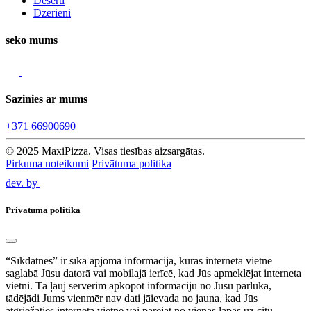
Deserti
Dzērieni
seko mums
Sazinies ar mums
+371 66900690
© 2025 MaxiPizza. Visas tiesības aizsargātas.
Pirkuma noteikumi
Privātuma politika
dev. by
Privātuma politika
“Sīkdatnes” ir sīka apjoma informācija, kuras interneta vietne
saglabā Jūsu datorā vai mobilajā ierīcē, kad Jūs apmeklējat interneta
vietni. Tā ļauj serverim apkopot informāciju no Jūsu pārlūka,
tādējādi Jums vienmēr nav dati jāievada no jauna, kad Jūs
atgriežaties interneta vietnē vai pārejat no vienas lapas uz citu.