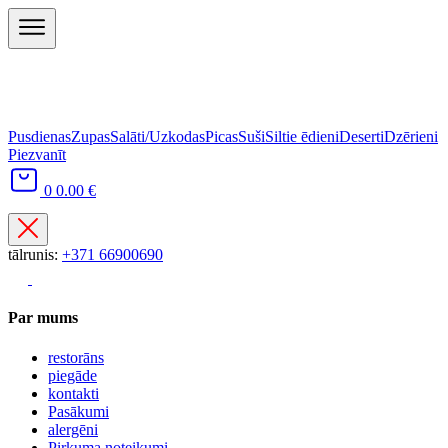
Pusdienas
Zupas
Salāti/Uzkodas
Picas
Suši
Siltie ēdieni
Deserti
Dzērieni
Piezvanīt
0
0.00 €
tālrunis:
+371 66900690
Par mums
restorāns
piegāde
kontakti
Pasākumi
alergēni
Pirkuma noteikumi