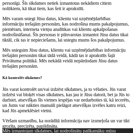
personīgi. Šīs sīkdatnes netiek izmantotas nekādiem citiem
nolūkiem, kā tikai tiem, kas šeit ir aprakstīti.
Mēs varam sniegt Jūsu datus, klientu vai uzņēmējdarbības
informāciju trešajām personām, kas nodrošina mums pakalpojumus,
piemēram, interneta vietņu analītikas vai klientu apkalpošanas
nodrošināšanai. Šīs personas ir pilnvarotas izmantot Jūsu datus tikai
tiktāl, cik tas ir nepieciešams, lai sniegtu mums šos pakalpojumus.
Mēs sniegsim Jūsu datus, klientu vai uzņēmējdarbības informāciju
trešajām personām tikai tādā veidā, kādā tas ir aprakstīts šajā
Privātuma politikā. Mēs nekādā veidā nepārdodam Jūsu datus
trešajām personām.
Kā kontrolēt sīkdatnes?
Jūs varat kontrolēt un/vai izdzēst sīkdatnes, ja to vēlaties. Jūs varat
izdzēst vai bloķēt visas sīkdatnes, kas jau ir Jūsu datorā, bet ja Jūs to
darīsiet, atsevišķas šīs vietnes iespējas var nedarboties tā, kā iecerēts,
un Jums var nākties manuāli pielāgot atsevišķas izvēles katru reizi,
kad Jūs apmeklēsiet vietni.
Vēršam uzmanību, ka norādītā informācija nav izsmeļoša un var tikt
grozīta, precizēta, papildināta.
Mēs izmantojam sīkdatnes, lai nodrošinātu patīkamāku mūsu