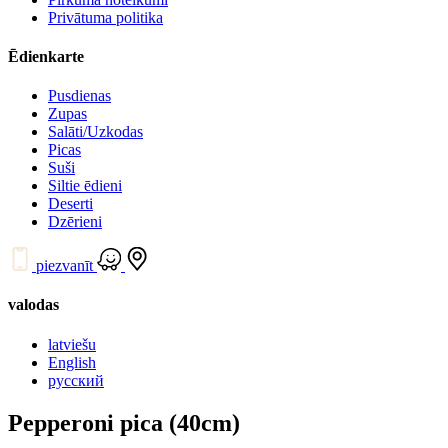
Privātuma politika
Ēdienkarte
Pusdienas
Zupas
Salāti/Uzkodas
Picas
Suši
Siltie ēdieni
Deserti
Dzērieni
piezvanīt
valodas
latviešu
English
русский
Pepperoni pica (40cm)