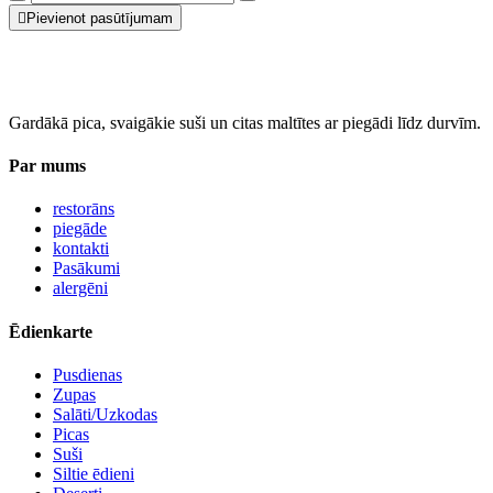
Pievienot pasūtījumam
Gardākā pica, svaigākie suši un citas maltītes ar piegādi līdz durvīm.
Par mums
restorāns
piegāde
kontakti
Pasākumi
alergēni
Ēdienkarte
Pusdienas
Zupas
Salāti/Uzkodas
Picas
Suši
Siltie ēdieni