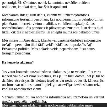
personīgi. Šīs sīkdatnes netiek izmantotas nekādiem citiem
nolūkiem, kā tikai tiem, kas šeit ir aprakstīti.
Mēs varam sniegt Jūsu datus, klientu vai uzņēmējdarbības
informāciju trešajām personām, kas nodrošina mums pakalpojumus,
piemēram, interneta vietņu analītikas vai klientu apkalpošanas
nodrošināšanai. Šīs personas ir pilnvarotas izmantot Jūsu datus tikai
tiktāl, cik tas ir nepieciešams, lai sniegtu mums šos pakalpojumus.
Mēs sniegsim Jūsu datus, klientu vai uzņēmējdarbības informāciju
trešajām personām tikai tādā veidā, kādā tas ir aprakstīts šajā
Privātuma politikā. Mēs nekādā veidā nepārdodam Jūsu datus
trešajām personām.
Kā kontrolēt sīkdatnes?
Jūs varat kontrolēt un/vai izdzēst sīkdatnes, ja to vēlaties. Jūs varat
izdzēst vai bloķēt visas sīkdatnes, kas jau ir Jūsu datorā, bet ja Jūs to
darīsiet, atsevišķas šīs vietnes iespējas var nedarboties tā, kā iecerēts,
un Jums var nākties manuāli pielāgot atsevišķas izvēles katru reizi,
kad Jūs apmeklēsiet vietni.
Vēršam uzmanību, ka norādītā informācija nav izsmeļoša un var tikt
grozīta, precizēta, papildināta.
Mēs izmantojam sīkdatnes, lai nodrošinātu patīkamāku mūsu