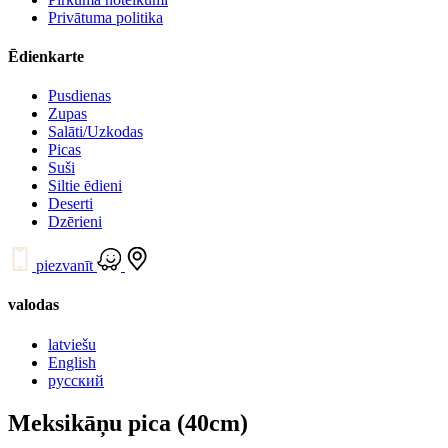
Privātuma politika
Ēdienkarte
Pusdienas
Zupas
Salāti/Uzkodas
Picas
Suši
Siltie ēdieni
Deserti
Dzērieni
piezvanīt
valodas
latviešu
English
русский
Meksikāņu pica (40cm)