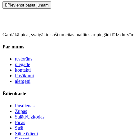
Pievienot pasūtījumam
Gardākā pica, svaigākie suši un citas maltītes ar piegādi līdz durvīm.
Par mums
restorāns
piegāde
kontakti
Pasākumi
alergēni
Ēdienkarte
Pusdienas
Zupas
Salāti/Uzkodas
Picas
Suši
Siltie ēdieni