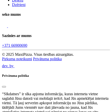
Deserti
Dzērieni
seko mums
Sazinies ar mums
+371 66900690
© 2025 MaxiPizza. Visas tiesības aizsargātas.
Pirkuma noteikumi
Privātuma politika
dev. by
Privātuma politika
“Sīkdatnes” ir sīka apjoma informācija, kuras interneta vietne
saglabā Jūsu datorā vai mobilajā ierīcē, kad Jūs apmeklējat interneta
vietni. Tā ļauj serverim apkopot informāciju no Jūsu pārlūka,
tādējādi Jums vienmēr nav dati jāievada no jauna, kad Jūs
atgriežaties interneta vietnē vai pārejat no vienas lapas uz citu.