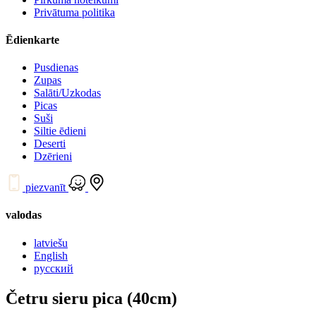
Privātuma politika
Ēdienkarte
Pusdienas
Zupas
Salāti/Uzkodas
Picas
Suši
Siltie ēdieni
Deserti
Dzērieni
piezvanīt
valodas
latviešu
English
русский
Četru sieru pica (40cm)