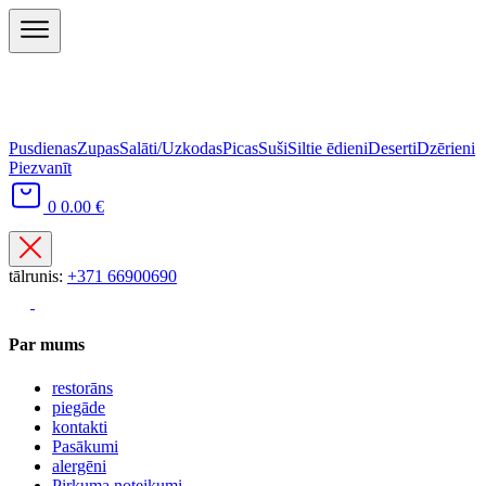
Pusdienas
Zupas
Salāti/Uzkodas
Picas
Suši
Siltie ēdieni
Deserti
Dzērieni
Piezvanīt
0
0.00 €
tālrunis:
+371 66900690
Par mums
restorāns
piegāde
kontakti
Pasākumi
alergēni
Pirkuma noteikumi