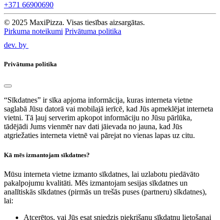
+371 66900690
© 2025 MaxiPizza. Visas tiesības aizsargātas.
Pirkuma noteikumi
Privātuma politika
dev. by
Privātuma politika
“Sīkdatnes” ir sīka apjoma informācija, kuras interneta vietne
saglabā Jūsu datorā vai mobilajā ierīcē, kad Jūs apmeklējat interneta
vietni. Tā ļauj serverim apkopot informāciju no Jūsu pārlūka,
tādējādi Jums vienmēr nav dati jāievada no jauna, kad Jūs
atgriežaties interneta vietnē vai pārejat no vienas lapas uz citu.
Kā mēs izmantojam sīkdatnes?
Mūsu interneta vietne izmanto sīkdatnes, lai uzlabotu piedāvāto
pakalpojumu kvalitāti. Mēs izmantojam sesijas sīkdatnes un
analītiskās sīkdatnes (pirmās un trešās puses (partneru) sīkdatnes),
lai:
Atcerētos, vai Jūs esat sniedzis piekrišanu sīkdatņu lietošanai