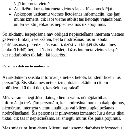
šajā interneta vietnē.
Analizētu, kuras interneta vietnes lapas Jūs apmeklējat.
Apkopotu uzticamu vietnes lietošanas informāciju, kas ļauj
mums izmērīt, cik labi vietne atbilst tās lietotāju vajadzībām,
un lai veiktu jebkādus nepieciešamos uzlabojumus.
Šo sīkdatņu iespējošana nav obligāti nepieciešama interneta vietnes
galveno funkciju veikšanai, bet tā nodrošinās Jūs ar labāku
pārlūkošanas pieredzi. Jūs varat izdzēst vai bloķēt šīs sīkdatnes
jebkurā brīdī, bet, ja Jūs to darīsiet, dažas interneta vietnes iespējas
var nedarboties tik labi, kā iecerēts.
Personas dati un to nodošana
Ar sīkdatnēm saistītā informācija netiek lietota, lai identificētu Jūs
personīgi. Šīs sīkdatnes netiek izmantotas nekādiem citiem
nolūkiem, kā tikai tiem, kas šeit ir aprakstīti.
Mēs varam sniegt Jūsu datus, klientu vai uzņēmējdarbības
informāciju trešajām personām, kas nodrošina mums pakalpojumus,
piemēram, interneta vietņu analītikas vai klientu apkalpošanas
nodrošināšanai. Šīs personas ir pilnvarotas izmantot Jūsu datus tikai
tiktāl, cik tas ir nepieciešams, lai sniegtu mums šos pakalpojumus.
Mēs sniegsim Jūsu datus, klientu vai uzņēmējdarbības informāciju