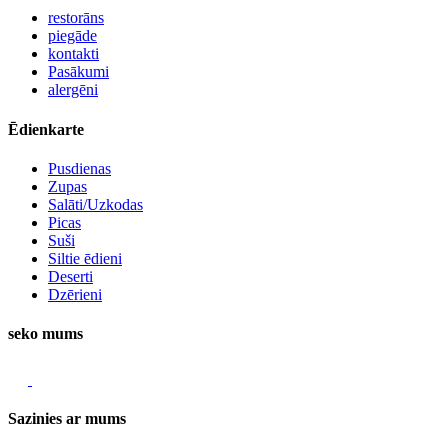
restorāns
piegāde
kontakti
Pasākumi
alergēni
Ēdienkarte
Pusdienas
Zupas
Salāti/Uzkodas
Picas
Suši
Siltie ēdieni
Deserti
Dzērieni
seko mums
Sazinies ar mums