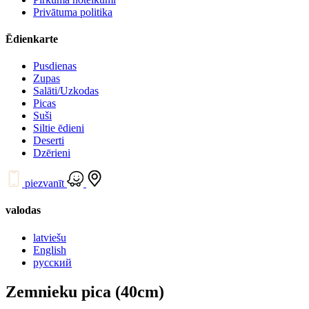
Privātuma politika
Ēdienkarte
Pusdienas
Zupas
Salāti/Uzkodas
Picas
Suši
Siltie ēdieni
Deserti
Dzērieni
piezvanīt
valodas
latviešu
English
русский
Zemnieku pica (40cm)