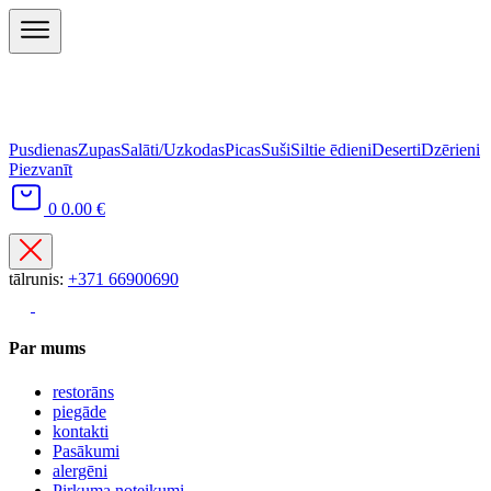
Pusdienas
Zupas
Salāti/Uzkodas
Picas
Suši
Siltie ēdieni
Deserti
Dzērieni
Piezvanīt
0
0.00 €
tālrunis:
+371 66900690
Par mums
restorāns
piegāde
kontakti
Pasākumi
alergēni
Pirkuma noteikumi