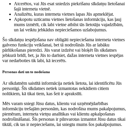
Atcerētos, vai Jūs esat sniedzis piekrišanu sīkdatņu lietošanai
šajā interneta vietnē.
Analizētu, kuras interneta vietnes lapas Jūs apmeklējat.
Apkopotu uzticamu vietnes lietošanas informāciju, kas ļauj
mums izmērīt, cik labi vietne atbilst tās lietotāju vajadzībām,
un lai veiktu jebkādus nepieciešamos uzlabojumus.
Šo sīkdatņu iespējošana nav obligāti nepieciešama interneta vietnes
galveno funkciju veikšanai, bet tā nodrošinās Jūs ar labāku
pārlūkošanas pieredzi. Jūs varat izdzēst vai bloķēt šīs sīkdatnes
jebkurā brīdī, bet, ja Jūs to darīsiet, dažas interneta vietnes iespējas
var nedarboties tik labi, kā iecerēts.
Personas dati un to nodošana
Ar sīkdatnēm saistītā informācija netiek lietota, lai identificētu Jūs
personīgi. Šīs sīkdatnes netiek izmantotas nekādiem citiem
nolūkiem, kā tikai tiem, kas šeit ir aprakstīti.
Mēs varam sniegt Jūsu datus, klientu vai uzņēmējdarbības
informāciju trešajām personām, kas nodrošina mums pakalpojumus,
piemēram, interneta vietņu analītikas vai klientu apkalpošanas
nodrošināšanai. Šīs personas ir pilnvarotas izmantot Jūsu datus tikai
tiktāl, cik tas ir nepieciešams, lai sniegtu mums šos pakalpojumus.