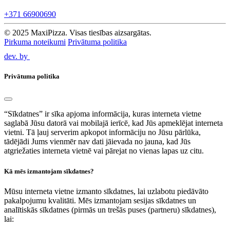
+371 66900690
© 2025 MaxiPizza. Visas tiesības aizsargātas.
Pirkuma noteikumi
Privātuma politika
dev. by
Privātuma politika
“Sīkdatnes” ir sīka apjoma informācija, kuras interneta vietne
saglabā Jūsu datorā vai mobilajā ierīcē, kad Jūs apmeklējat interneta
vietni. Tā ļauj serverim apkopot informāciju no Jūsu pārlūka,
tādējādi Jums vienmēr nav dati jāievada no jauna, kad Jūs
atgriežaties interneta vietnē vai pārejat no vienas lapas uz citu.
Kā mēs izmantojam sīkdatnes?
Mūsu interneta vietne izmanto sīkdatnes, lai uzlabotu piedāvāto
pakalpojumu kvalitāti. Mēs izmantojam sesijas sīkdatnes un
analītiskās sīkdatnes (pirmās un trešās puses (partneru) sīkdatnes),
lai: