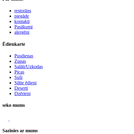
restorāns
piegāde
kontakti
Pasākumi
alergēni
Ēdienkarte
Pusdienas
Zupas
Salāti/Uzkodas
Picas
Suši
Siltie ēdieni
Deserti
Dzērieni
seko mums
Sazinies ar mums